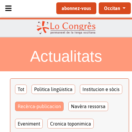
Sélectionnez votre langue
abonnez-vous
Occitan
Actualitats
Tot
Politica lingüistica
Institucion e sòcis
Recèrca-publicacion
Navèra ressorsa
Eveniment
Cronica toponimica