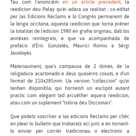
Tau com l'anoncièm
en un article precedent
, la
reedicion deu Palay qu'ei adara ua realitat : co-editat
per las Edicions Reclams e lo Congrès permanent de
la lenga occitana, aquesta reedicion que torna préner
la totalitat de l'edicion 1980 en grafia originau, dab los
annèxes reintegrats, e que va acompanhada de
prefacis d'Éric Gonzalès, Maurici Romiu e Sèrgi
Javaloyès.
Materiaument, que's compausa de 2 tòmes, de la
religadura acartonada e deus quasèrns cosuts, e d'un
format de 210x285mm. Ua version "colleccion" qu'ei
tanben disponibla, qui horneish un esclipòt autant
practic com elegant tad arcuélher aquera reedicion,
atau com un suplement "Istòria deu Diccionari".
Que podetz soscríver a las edicions Reclams per chèc
en plear lo bulletin que trobaratz ací junt, e en tornant-
lo enviar per corrièr tradicionau o electronic a