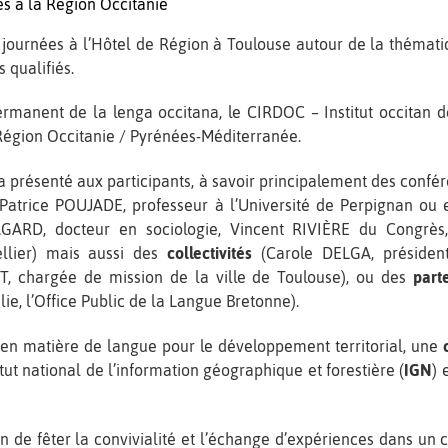
es à la Région Occitanie
 journées à l’Hôtel de Région à Toulouse autour de la thémat
 qualifiés.
rmanent de la lenga occitana, le CIRDOC – Institut occitan de
Région Occitanie / Pyrénées-Méditerranée.
a présenté aux participants, à savoir principalement des confé
Patrice POUJADE, professeur à l’Université de Perpignan ou e
AGARD, docteur en sociologie, Vincent RIVIÈRE du Congr
ellier) mais aussi des
collectivités
(Carole DELGA, président
, chargée de mission de la ville de Toulouse), ou des
part
ie, l’Office Public de la Langue Bretonne).
en matière de langue pour le développement territorial, une
tut national de l’information géographique et forestière (
IGN
)
 de fêter la convivialité et l’échange d’expériences dans un 