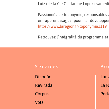
Lutz (de la Cie Guillaume Lopez), samedi 
Passionnés de toponymie, responsables ass
en apprentissages pour le développem
https://www.laregion.fr/toponymie1119
Retrouvez l’intégralité du programme et d
Services
Po
Dicodòc
Lang
Revirada
La F
Còrpus
Ped
Votz