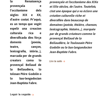
la Renaissença
provençale et l'occitanisme des XIXe
provençala e
et XXe siècles, de l'autre. Toutefois,
l’occitanisme dels
c'est une époque qui a vu éclore une
sègles XIX e XX,
création culturelle riche et
d’autre costat. Pr’aquò,
diversifiée dans beaucoup de
es un temps que vegèt
domaines (poésie, théâtre, chanson,
espelir una creacion
lexicographie, histoire…), marquée
culturala rica e
par de grands créateurs comme le
diversificada dins fòrça
provençal Bellaud de la
domenis (poesia,
Bellaudière, le Toulousain Pèire
teatre, cançon,
Godolin ou le bas-languedocien
lexicografia, istòria…),
Jean-Baptiste Fabre.
marcada per de grands
creators coma lo
Lire la suite
provençal Bellaud de
la Bellaudiera, lo
tolosan Pèire Godolin o
lo bas-lengadocian
Joan-Baptista Fabre.
Leguir la seguida