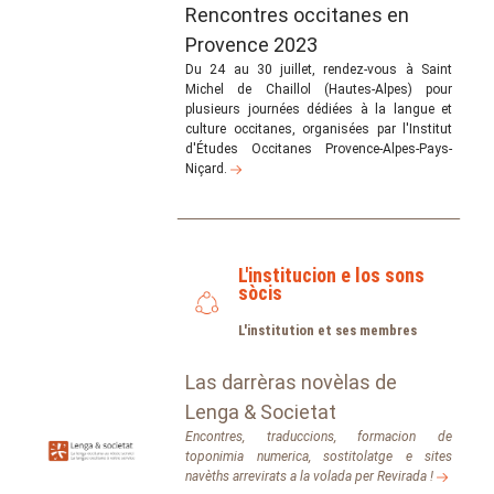
Rencontres occitanes en
Provence 2023
Du 24 au 30 juillet, rendez-vous à Saint
Michel de Chaillol (Hautes-Alpes) pour
plusieurs journées dédiées à la langue et
culture occitanes, organisées par l'Institut
d'Études Occitanes Provence-Alpes-Pays-
Niçard.
L'institucion e los sons
sòcis
L'institution et ses membres
Las darrèras novèlas de
Lenga & Societat
Encontres, traduccions, formacion de
toponimia numerica, sostitolatge e sites
navèths arrevirats a la volada per
Revirada
!