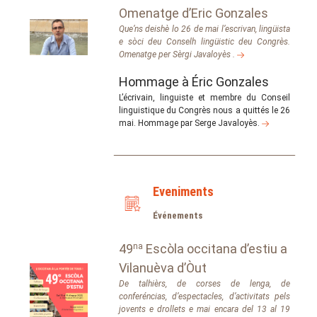
Omenatge d’Eric Gonzales
Que’ns deishè lo 26 de mai l’escrivan, lingüista
e sòci deu Conselh lingüistic deu Congrès.
Omenatge per Sèrgi Javaloyès .
Hommage à Éric Gonzales
L’écrivain, linguiste et membre du Conseil
linguistique du Congrès nous a quittés le 26
mai. Hommage par Serge Javaloyès.
Eveniments
Événements
49
na
Escòla occitana d’estiu a
Vilanuèva d’Òut
De talhièrs, de corses de lenga, de
conferéncias, d’espectacles, d’activitats pels
jovents e drollets e mai encara del 13 al 19