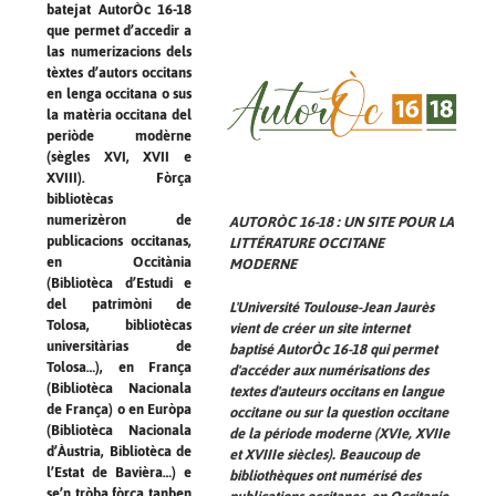
batejat AutorÒc 16-18
que permet d’accedir a
las numerizacions dels
tèxtes d’autors occitans
en lenga occitana o sus
la matèria occitana del
periòde modèrne
(sègles XVI, XVII e
XVIII). Fòrça
bibliotècas
numerizèron de
AUTORÒC 16-18 : UN SITE POUR LA
publicacions occitanas,
LITTÉRATURE OCCITANE
en Occitània
MODERNE
(Bibliotèca d’Estudi e
del patrimòni de
L'Université Toulouse-Jean Jaurès
Tolosa, bibliotècas
vient de créer un site internet
universitàrias de
baptisé AutorÒc 16-18 qui permet
Tolosa…), en França
d'accéder aux numérisations des
(Bibliotèca Nacionala
textes d'auteurs occitans en langue
de França) o en Euròpa
occitane ou sur la question occitane
(Bibliotèca Nacionala
de la période moderne (XVIe, XVIIe
d’Àustria, Bibliotèca de
et XVIIIe siècles). Beaucoup de
l’Estat de Bavièra…) e
bibliothèques ont numérisé des
se’n tròba fòrça tanben