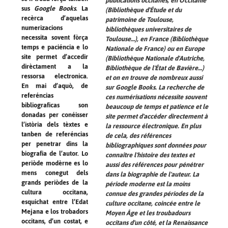
publications occitanes, en Occitanie
sus
Google Books
. La
(Bibliothèque d'Étude et du
recèrca d’aquelas
patrimoine de Toulouse,
numerizacions
bibliothèques universitaires de
necessita sovent fòrça
Toulouse…), en France (Bibliothèque
temps e paciéncia e lo
Nationale de France) ou en Europe
site permet d’accedir
(Bibliothèque Nationale d'Autriche,
dirèctament a la
Bibliothèque de l'État de Bavière…)
ressorsa electronica.
et on en trouve de nombreux aussi
En mai d’aquò, de
sur
Google Books
. La recherche de
referéncias
ces numérisations nécessite souvent
bibliograficas son
beaucoup de temps et patience et le
donadas per conéisser
site permet d'accéder directement à
l’istòria dels tèxtes e
la ressource électronique. En plus
tanben de referéncias
de cela, des références
per penetrar dins la
bibliographiques sont données pour
biografia de l’autor. Lo
connaître l'histoire des textes et
periòde modèrne es lo
aussi des références pour pénétrer
mens conegut dels
dans la biographie de l'auteur. La
grands periòdes de la
période moderne est la moins
cultura occitana,
connue des grandes périodes de la
esquichat entre l’Edat
culture occitane, coincée entre le
Mejana e los trobadors
Moyen Âge et les troubadours
occitans, d’un costat, e
occitans d'un côté, et la Renaissance