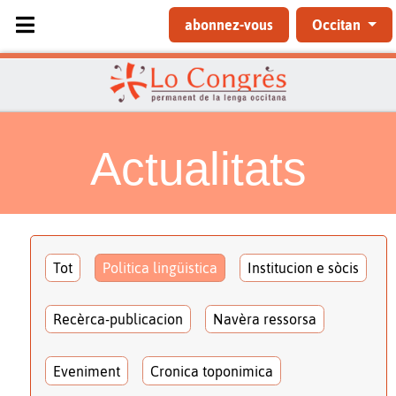
Sélectionnez votre langue
abonnez-vous
Occitan
Actualitats
Tot
Politica lingüistica
Institucion e sòcis
Recèrca-publicacion
Navèra ressorsa
Eveniment
Cronica toponimica