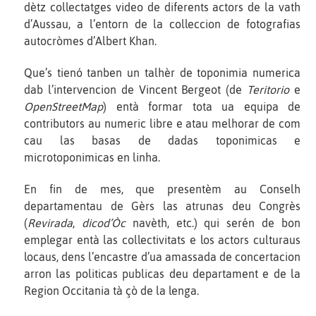
dètz collectatges video de diferents actors de la vath
d’Aussau, a l’entorn de la colleccion de fotografias
autocròmes d’Albert Khan.
Que’s tienó tanben un talhèr de toponimia numerica
dab l’intervencion de Vincent Bergeot (de
Teritorio
e
OpenStreetMap
) entà formar tota ua equipa de
contributors au numeric libre e atau melhorar de com
cau las basas de dadas toponimicas e
microtoponimicas en linha.
En fin de mes, que presentèm au Conselh
departamentau de Gèrs las atrunas deu Congrès
(
Revirada
,
dicod’Òc
navèth, etc.) qui serén de bon
emplegar entà las collectivitats e los actors culturaus
locaus, dens l’encastre d’ua amassada de concertacion
arron las politicas publicas deu departament e de la
Region Occitania tà çò de la lenga.