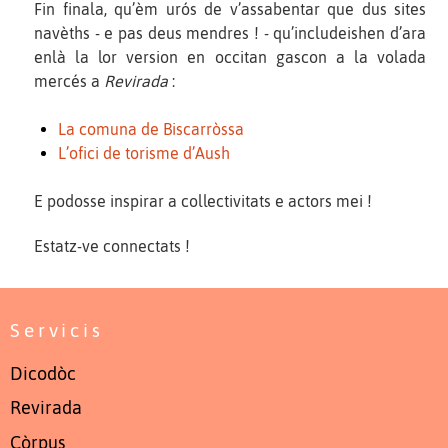
Fin finala, qu’èm urós de v’assabentar que dus sites
navèths - e pas deus mendres ! - qu’includeishen d’ara
enlà la lor version en occitan gascon a la volada
mercés a
Revirada
:
La comuna de Biscarròssa
L’ofici de torisme d’Aush
E podosse inspirar a collectivitats e actors mei !
Estatz-ve connectats !
Servicis
Dicodòc
Revirada
Còrpus