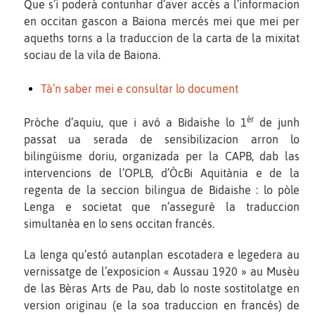
Que s’i poderà contunhar d’aver accès a l’informacion
en occitan gascon a Baiona mercés mei que mei per
aqueths torns a la traduccion de la carta de la mixitat
sociau de la vila de Baiona.
Tà’n saber mei e consultar lo document
èr
Pròche d’aquiu, que i avó a Bidaishe lo 1
de junh
passat ua serada de sensibilizacion arron lo
bilingüisme doriu, organizada per la CAPB, dab las
intervencions de l’OPLB, d’ÒcBi Aquitània e de la
regenta de la seccion bilingua de Bidaishe : lo pòle
Lenga e societat que n’assegurè la traduccion
simultanèa en lo sens occitan francés.
La lenga qu’estó autanplan escotadera e legedera au
vernissatge de l’exposicion « Aussau 1920 » au Musèu
de las Bèras Arts de Pau, dab lo noste sostitolatge en
version originau (e la soa traduccion en francés) de