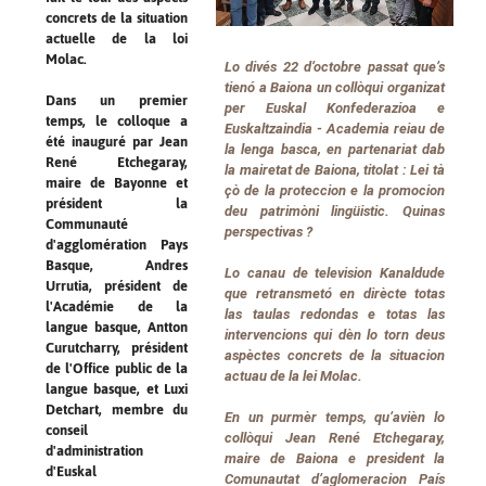
concrets de la situation
actuelle de la loi
Molac.
Lo divés 22 d’octobre passat que’s
tienó a Baiona un collòqui organizat
Dans un premier
per Euskal Konfederazioa e
temps, le colloque a
Euskaltzaindia - Academia reiau de
été inauguré par Jean
la lenga basca, en partenariat dab
René Etchegaray,
la mairetat de Baiona, titolat :
Lei tà
maire de Bayonne et
çò de la proteccion e la promocion
président la
deu patrimòni lingüistic. Quinas
Communauté
perspectivas ?
d'agglomération Pays
Basque, Andres
Lo canau de television
Kanaldude
Urrutia, président de
que retransmetó en dirècte totas
l'Académie de la
las taulas redondas e totas las
langue basque, Antton
intervencions qui dèn lo torn deus
Curutcharry, président
aspèctes concrets de la situacion
de l'Office public de la
actuau de la lei Molac.
langue basque, et Luxi
Detchart, membre du
En un purmèr temps, qu’avièn lo
conseil
collòqui Jean René Etchegaray,
d'administration
maire de Baiona e president la
d'Euskal
Comunautat d’aglomeracion País