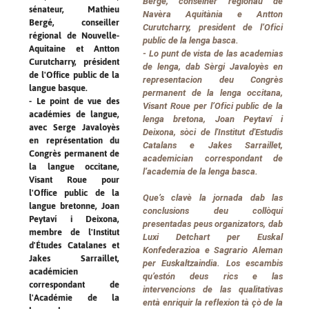
Bergé, conselhèr regionau de
sénateur, Mathieu
Navèra Aquitània e Antton
Bergé, conseiller
Curutcharry, president de l’Ofici
régional de Nouvelle-
public de la lenga basca.
Aquitaine et Antton
- Lo punt de vista de las academias
Curutcharry, président
de lenga, dab Sèrgi Javaloyès en
de l'Office public de la
representacion deu Congrès
langue basque.
permanent de la lenga occitana,
- Le point de vue des
Visant Roue per l’Ofici public de la
académies de langue,
lenga bretona, Joan Peytaví i
avec Serge Javaloyès
Deixona, sòci de l'Institut d'Estudis
en représentation du
Catalans e Jakes Sarraillet,
Congrès permanent de
academician correspondant de
la langue occitane,
l’academia de la lenga basca.
Visant Roue pour
l'Office public de la
Que’s clavè la jornada dab las
langue bretonne, Joan
conclusions deu collòqui
Peytaví i Deixona,
presentadas peus organizators, dab
membre de l'Institut
Luxi Detchart per Euskal
d'Études Catalanes et
Konfederazioa e Sagrario Aleman
Jakes Sarraillet,
per Euskaltzaindia. Los escambis
académicien
qu’estón deus rics e las
correspondant de
intervencions de las qualitativas
l'Académie de la
entà enriquir la reflexion tà çò de la