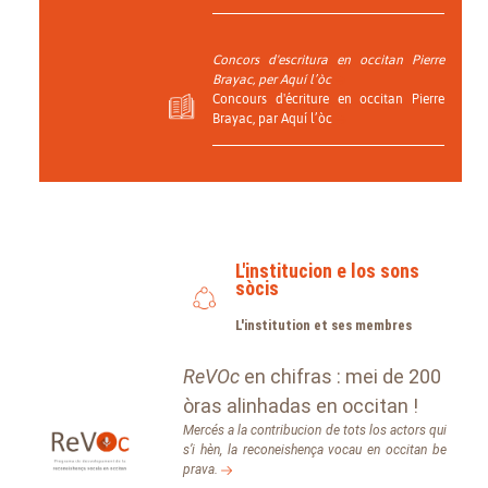
Concors d'escritura en occitan Pierre
Brayac, per Aquí l’òc
Concours d'écriture en occitan Pierre
Brayac, par Aquí l’òc
L'institucion e los sons
sòcis
L'institution et ses membres
ReVOc
en chifras : mei de 200
òras alinhadas en occitan !
Mercés a la contribucion de tots los actors qui
s’i hèn, la reconeishença vocau en occitan be
prava.