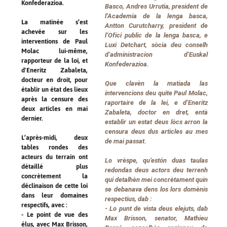
Konfederazioa.
Basco, Andres Urrutia, president de
l’Academia de la lenga basca,
La matinée s’est
Antton Curutcharry, president de
achevée sur les
l’Ofici public de la lenga basca, e
interventions de Paul
Luxi Detchart, sòcia deu conselh
Molac lui-même,
d’administracion d’Euskal
rapporteur de la loi, et
Konfederazioa.
d'Eneritz Zabaleta,
docteur en droit, pour
Que clavèn la matiada las
établir un état des lieux
intervencions deu quite Paul Molac,
après la censure des
raportaire de la lei, e d’Eneritz
deux articles en mai
Zabaleta, doctor en dret, entà
dernier.
establir un estat deus lòcs arron la
censura deus dus articles au mes
L’après-midi, deux
de mai passat.
tables rondes des
acteurs du terrain ont
Lo vrèspe, qu’estón duas taulas
détaillé plus
redondas deus actors deu terrenh
concrètement la
qui detalhèn mei concrètament quin
déclinaison de cette loi
se debanava dens los lors domènis
dans leur domaines
respectius, dab :
respectifs, avec :
- Lo punt de vista deus elejuts, dab
- Le point de vue des
Max Brisson, senator, Mathieu
élus, avec Max Brisson,