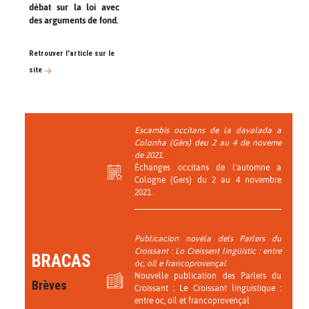
débat sur la loi avec
des arguments de fond.
Retrouver l'article sur le
site
Escambis occitans de la davalada a
Colonha (Gèrs) deu 2 au 4 de noveme
de 2021.
Échanges occitans de l'automne a
Cologne (Gers) du 2 au 4 novembre
2021.
Publicacion novèla dels Parlers du
Croissant : Lo Creissent lingüistic : entre
BRACAS
òc, oïl e francoprovençal
Nouvelle publication des Parlers du
Brèves
Croissant : Le Croissant linguistique :
entre oc, oïl et francoprovençal