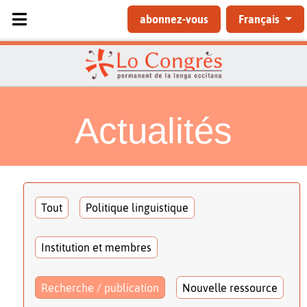
Sélectionnez votre langue
abonnez-vous
Français
Actualités
Tout
Politique linguistique
Institution et membres
Recherche / publication
Nouvelle ressource