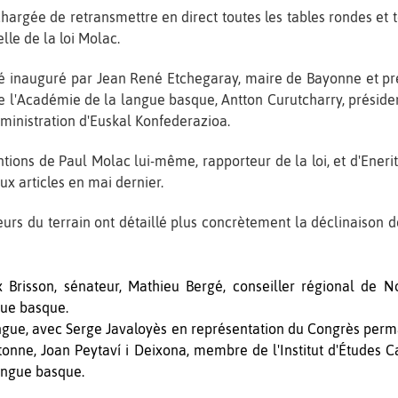
chargée de retransmettre en direct toutes les tables rondes et to
lle de la loi Molac.
té inauguré par Jean René Etchegaray, maire de Bayonne et 
e l'Académie de la langue basque, Antton Curutcharry, présiden
ministration d'Euskal Konfederazioa.
tions de Paul Molac lui-même, rapporteur de la loi, et d'Enerit
ux articles en mai dernier.
urs du terrain ont détaillé plus concrètement la déclinaison d
Brisson, sénateur, Mathieu Bergé, conseiller régional de No
gue basque.
ngue, avec Serge Javaloyès en représentation du Congrès perm
tonne, Joan Peytaví i Deixona, membre de l'Institut d'Études C
angue basque.