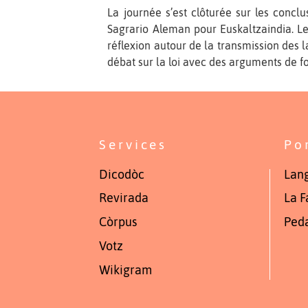
La journée s’est clôturée sur les concl
Sagrario Aleman pour Euskaltzaindia. Les 
réflexion autour de la transmission des l
débat sur la loi avec des arguments de f
Services
Po
Dicodòc
Lang
Revirada
La F
Còrpus
Ped
Votz
Wikigram