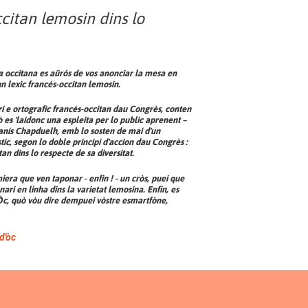
ccitan lemosin dins lo
 occitana es aürós de vos anonciar la mesa en
un lexic francés-occitan lemosin.
ri e ortografic francés-occitan dau Congrès, conten
es 'laidonc una espleita per lo public aprenent –
anís Chapduelh, emb lo sosten de mai d'un
ic, segon lo doble principi d'accion dau Congrès :
itan dins lo respecte de sa diversitat.
era que ven taponar - enfin ! - un cròs, puei que
nari en linha dins la varietat lemosina. Enfin, es
d'Òc, quò vòu dire dempuei vòstre esmartfòne,
d'òc