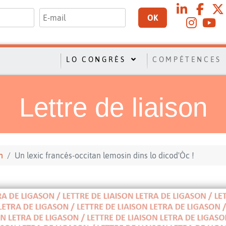
OK
LO CONGRÈS
COMPÉTENCES
Lettre de liaison
n
Un lexic francés-occitan lemosin dins lo dicod'Òc !