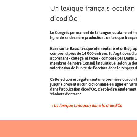
Un lexique français-occitan
dicod'Òc !
Le Congrès permanent de la langue occitane est h
ligne de sa dernière production : un lexique françai
Basé sur le Basic, lexique élémentaire et orthograp
comprend près de 14 000 entrées. Il s’agit donc d’un
apprenant - collège et lycée - composé par Danís C
membres de notre Conseil linguistique, selon le dou
valorisation de l’unité de l’occitan dans le respect d
Cette édition est également une première qui comble -
jusqu’à présent aucun dictionnaire en ligne en variét
dans l’application dicod’Òc, c’est-à-dire égalemen
'chabatz d’entrar !
Le lexique limousin dans le dicod'Òc