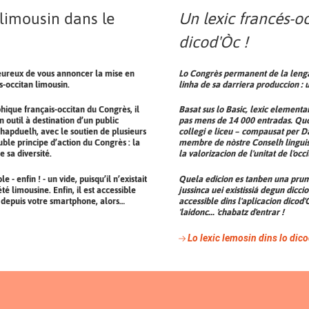
 limousin dans le
Un lexic francés-o
dicod'Òc !
eureux de vous annoncer la mise en
Lo Congrès permanent de la lenga
s-occitan limousin.
linha de sa darriera produccion : 
hique français-occitan du Congrès, il
Basat sus lo Basic, lexic elementa
 outil à destination d’un public
pas mens de 14 000 entradas. Quò 
hapduelh, avec le soutien de plusieurs
collegi e liceu – compausat per D
ble principe d’action du Congrès : la
membre de nòstre Conselh linguist
e sa diversité.
la valorizacion de l'unitat de l'occ
 enfin ! - un vide, puisqu’il n’existait
Quela edicion es tanben una prumi
é limousine. Enfin, il est accessible
jussinca uei existissiá degun diccio
t depuis votre smartphone, alors…
accessible dins l'aplicacion dico
'laidonc... 'chabatz d'entrar !
Lo lexic lemosin dins lo dico