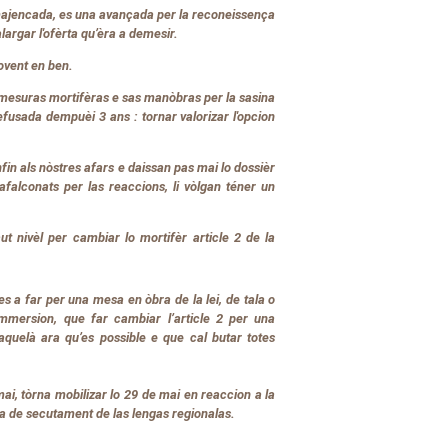
á majencada, es una avançada per la reconeissença
argar l'ofèrta qu’èra a demesir.
sovent en ben.
as mesuras mortifèras e sas manòbras per la sasina
fusada dempuèi 3 ans : tornar valorizar l'opcion
nfin als nòstres afars e daissan pas mai lo dossièr
afalconats per las reaccions, li vòlgan téner un
ut nivèl per cambiar lo mortifèr article 2 de la
s a far per una mesa en òbra de la lei, de tala o
immersion, que far cambiar l’article 2 per una
aquelà ara qu’es possible e que cal butar totes
mai, tòrna mobilizar lo 29 de mai en reaccion a la
a de secutament de las lengas regionalas.