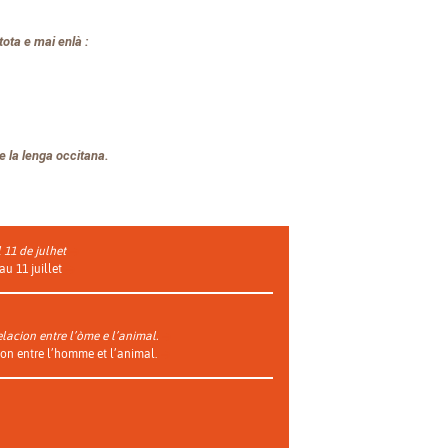
tota e mai enlà :
e la lenga occitana.
 11 de julhet
au 11 juillet
elacion entre l’òme e l’animal.
tion entre l’homme et l’animal.