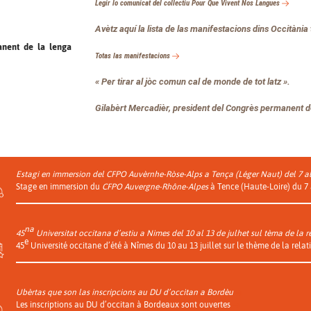
Legir lo comunicat del collectiu
Pour Que Vivent Nos Langues
Avètz aquí la lista de las manifestacions dins Occitània 
anent de la lenga
Totas las manifestacions
«
Per tirar al jòc comun cal de monde de tot latz
».
Gilabèrt Mercadièr, president del Congrès permanent d
Estagi en immersion del
CFPO Auvèrnhe-Ròse-Alps
a Tença (Léger Naut) del 7 al
Stage en immersion du
CFPO Auvergne-Rhône-Alpes
à Tence (Haute-Loire) du 7 
na
45
Universitat occitana d’estiu a Nimes del 10 al 13 de julhet sul tèma de la r
e
45
Université occitane d’été à Nîmes du 10 au 13 juillet sur le thème de la rela
Ubèrtas que son las inscripcions au DU d’occitan a Bordèu
Les inscriptions au DU d’occitan à Bordeaux sont ouvertes