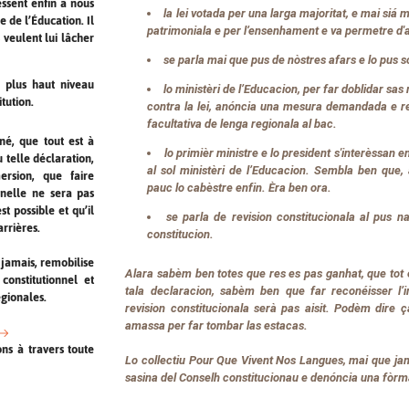
essent enfin à nous
la lei votada per una larga majoritat, e mai si
e de l’Éducation. Il
patrimoniala e per l’ensenhament e va permetre d'al
 veulent lui lâcher
se parla mai que pus de nòstres afars e lo pus 
u plus haut niveau
lo ministèri de l’Educacion, per far doblidar s
tution.
contra la lei, anóncia una mesura demandada e re
facultativa de lenga regionala al bac.
né, que tout est à
lo primièr ministre e lo president s'interèssan e
 telle déclaration,
al sol ministèri de l’Educacion. Sembla ben que, 
ersion, que faire
pauc lo cabèstre enfin. Èra ben ora.
nnelle ne sera pas
t possible et qu’il
se parla de revision constitucionala al pus na
rrières.
constitucion.
jamais, remobilise
Alara sabèm ben totes que res es pas ganhat, que tot e
constitutionnel et
tala declaracion, sabèm ben que far reconéisser l’
gionales.
revision constitucionala serà pas aisit. Podèm dire ç
amassa per far tombar las estacas.
ons à travers toute
Lo collectiu
Pour Que Vivent Nos Langues
, mai que ja
sasina del Conselh constitucionau e denóncia una fòrm