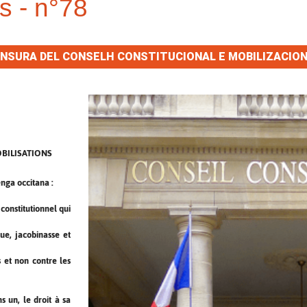
s - n°78
NSURA DEL CONSELH CONSTITUCIONAL E MOBILIZACIO
BILISATIONS
nga occitana :
constitutionnel qui
que, jacobinasse et
s et non contre les
s un, le droit à sa