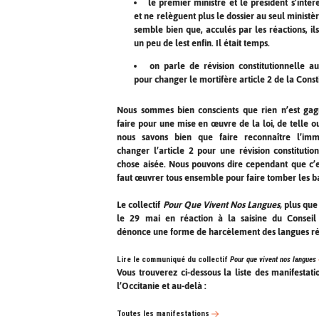
le premier ministre et le président s’intér
et ne relèguent plus le dossier au seul ministèr
semble bien que, acculés par les réactions, ils
un peu de lest enfin. Il était temps.
on parle de révision constitutionnelle a
pour changer le mortifère article 2 de la Consti
Nous sommes bien conscients que rien n’est gag
faire pour une mise en œuvre de la loi, de telle ou
nous savons bien que faire reconnaître l’imm
changer l’article 2 pour une révision constitutio
chose aisée. Nous pouvons dire cependant que c’es
faut œuvrer tous ensemble pour faire tomber les ba
Le collectif
Pour Que Vivent Nos Langues,
plus que 
le 29 mai en réaction à la saisine du Conseil 
dénonce une forme de harcèlement des langues ré
Lire le communiqué du collectif
Pour que vivent nos langues
Vous trouverez ci-dessous la liste des manifestati
l’Occitanie et au-delà :
Toutes les manifestations