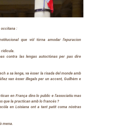
 occitana :
titucional que vòl tòrna amodar l’epuracion
 ridicula.
 pas contra las lengas autoctònas per pas dire
rech a sa lenga, va èsser la risada del monde amb
báñez van èsser illegals per un accent, Guilhèm e
ctican en França dins lo public e l'associatiu mas
cèus que la practican amb lo francés ?
scòla en Loisiana ont a tant patit coma nòstras
uò mena.