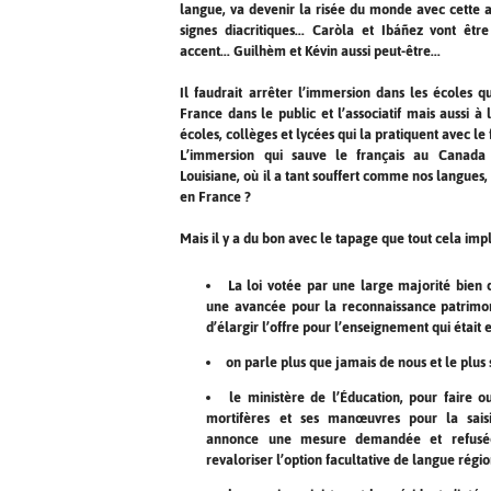
langue, va devenir la risée du monde avec cette a
signes diacritiques... Caròla et Ibáñez vont êtr
accent... Guilhèm et Kévin aussi peut-être...
Il faudrait arrêter l’immersion dans les écoles q
France dans le public et l’associatif mais aussi à 
écoles, collèges et lycées qui la pratiquent avec le 
L’immersion qui sauve le français au Canada
Louisiane, où il a tant souffert comme nos langues, 
en France ?
Mais il y a du bon avec le tapage que tout cela imp
La loi votée par une large majorité bie
une avancée pour la reconnaissance patrimo
d’élargir l’offre pour l’enseignement qui était e
on parle plus que jamais de nous et le plus 
le ministère de l’Éducation, pour faire o
mortifères et ses manœuvres pour la saisi
annonce une mesure demandée et refusé
revaloriser l’option facultative de langue régio