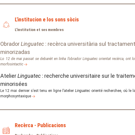
L'institucion e los sons sòcis
L'institution et ses membres
Obrador
Linguatec
: recèrca universitària sul tractamen
minorizadas
Lo 12 de mai passat se debanèt en linha l’obrador
Linguatec
orientat recèrca, ont l
morfosintactic
Atelier
Linguatec
: recherche universitaire sur le trait
minorisées
Le 12 mai dernier s’est tenu en ligne l’atelier
Linguatec
orienté recherchee, où le l
morphosyntaxique
Recèrca - Publicacions