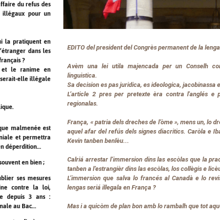
ffaire du refus des
e illégaux pour un
ui la pratiquent en
EDITO del president del Congrès permanent de la lenga
l’étranger dans les
français ?
Avèm una lei utila majencada per un Conselh cons
 et le ranime en
linguistica.
serait-elle illégale
Sa decision es pas juridica, es ideologica, jacobinassa e
L’article 2 pres per pretexte èra contra l'anglés e
regionalas.
lique.
França, «
patria dels dreches de l’òme
», mens un, lo d
n que malmenée est
aquel afar del refús dels signes diacritics. Caròla e I
niale et permettra
Kevin tanben benlèu...
n déperdition...
Calriá arrestar l’immersion dins las escòlas que la pra
souvent en bien ;
tanben a l’estrangièr dins las escòlas, los collègis e li
L’immersion que salva lo francés al Canadà e lo revi
ublier ses mesures
lengas seriá illegala en França ?
ne contre la loi,
e depuis 3 ans :
Mas i a quicòm de plan bon amb lo rambalh que tot aq
nale au Bac...