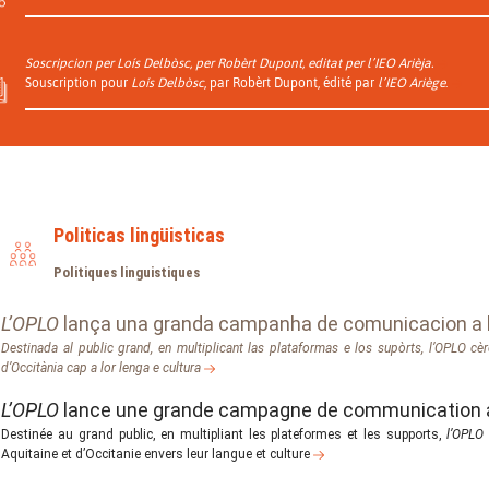
Soscripcion per
Loís Delbòsc
, per Robèrt Dupont, editat per
l’IEO Arièja
.
Souscription pour
Loís Delbòsc
, par Robèrt Dupont, édité par
l’IEO Ariège
.
Politicas lingüisticas
Politiques linguistiques
L’OPLO
lança una granda campanha de comunicacion a l’
Destinada al public grand, en multiplicant las plataformas e los supòrts,
l’OPLO
cèr
d’Occitània cap a lor lenga e cultura
L’OPLO
lance une grande campagne de communication au
Destinée au grand public, en multipliant les plateformes et les supports,
l’OPLO
Aquitaine et d’Occitanie envers leur langue et culture