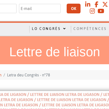
OK
LO CONGRÈS
COMPÉTENCES
Lettre de liaison
n
Letra deu Congrès - n°78