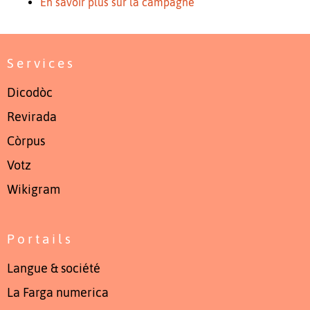
En savoir plus sur la campagne
Services
Dicodòc
Revirada
Còrpus
Votz
Wikigram
Portails
Langue & société
La Farga numerica