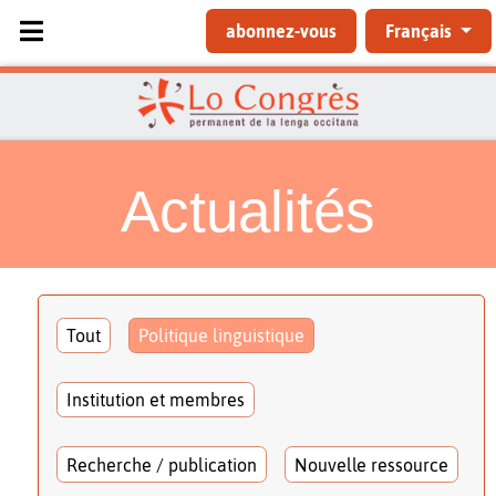
Sélectionnez votre langue
abonnez-vous
Français
Actualités
Tout
Politique linguistique
Institution et membres
Recherche / publication
Nouvelle ressource