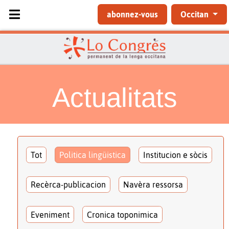
Sélectionnez votre langue
abonnez-vous
Occitan
Actualitats
Tot
Politica lingüistica
Institucion e sòcis
Recèrca-publicacion
Navèra ressorsa
Eveniment
Cronica toponimica