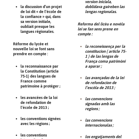
version iniciala,
la discussion d’un projet
doblidava gaireben las
de loi dit « de l’école de
lengas regionalas.
la confiance » qui, dans
sa version initiale,
Reforma del licèu e novèla
oubliait presque les
lei se fan sens prene en
langues régionales.
compte :
Réforme du lycée et
la reconeissença per la
nouvelle loi se font sans
constitucion ( article 75-
prendre en compte :
1 ) de las lengas de
França coma patrimòni
la reconnaissance par
a aparar ;
la Constitution (article
75-1) des langues de
las avançadas de la lei
France comme
de refondacion de
patrimoine à protéger ;
l’escòla de 2013 ;
les avancées de la loi
las convencions
de refondation de
signadas amb las
l’école de 2013 ;
regions ;
les conventions signées
las convencions
avec les régions ;
internacionalas ;
les conventions
los engatjaments del