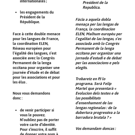
internationales ;
President de la
Republica.
les engagements du
Président de la
Fàcia a aquela dobla
République.
menaça per las lengas de
França, la coordinacion
Face à cette double menace
ELEN, Malhum europèu per
pour les langues de France,
l’egalitat de las lengas, s’es
la coordination ELEN,
associada amb lo Congrès
Réseau européen pour
Permanent de la lenga
l’égalité des langues, s’est
occitana per organizar una
associée avec lo Congrès
jornada d’estudi e de debat
Permanent de la lenga
per las associacions e pels
occitana pour organiser une
elegits.
journée d’étude et de débat
pour les associations et pour
Trobaretz en PJ lo
les élus .
programa. Serà Felip
Martel que presentarà «
Nous vous demandons
Evolucion dels textes e de
donc :
las possibilitats
d’ensenhament de las
lengas regionalas : de la
de venir participer si
dubertura progressiva a la
vous le pouvez.
barradura brutala ? »
N’oubliez pas de porter
votre carte d’identité.
Vos demandam doncas :
Pour s’inscrire, il suffit
de donner votre nom à