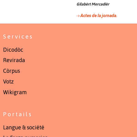
Gilabèrt Mercadièr
Actes de la jornada.
Services
Dicodòc
Revirada
Còrpus
Votz
Wikigram
Portails
Langue & société