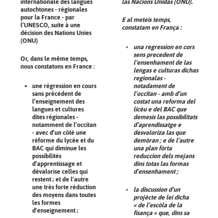
internationale des langues
las Nacions Unidas (ONU).
autochtones - régionales
pour la France - par
E al meteis temps,
l’UNESCO, suite à une
constatam en França :
décision des Nations Unies
(ONU)
una regression en cors
sens precedent de
Or, dans le même temps,
l’ensenhament de las
nous constatons en France :
lengas e culturas dichas
regionalas -
une régression en cours
notadament de
sans précédent de
l’occitan - amb d’un
l’enseignement des
costat una reforma del
langues et cultures
licèu e del BAC que
dites régionales -
demesís las possibilitats
notamment de l’occitan
d’aprendissatge e
- avec d’un côté une
desvaloriza las que
réforme du lycée et du
demòran ; e de l’autre
BAC qui diminue les
una plan fòrta
possibilités
reduccion dels mejans
d’apprentissage et
dins totas las formas
dévalorise celles qui
d’ensenhament ;
restent ; et de l’autre
une très forte réduction
la discussion d’un
des moyens dans toutes
projècte de lei dicha
les formes
« de l’escòla de la
d’enseignement ;
fisança » que, dins sa