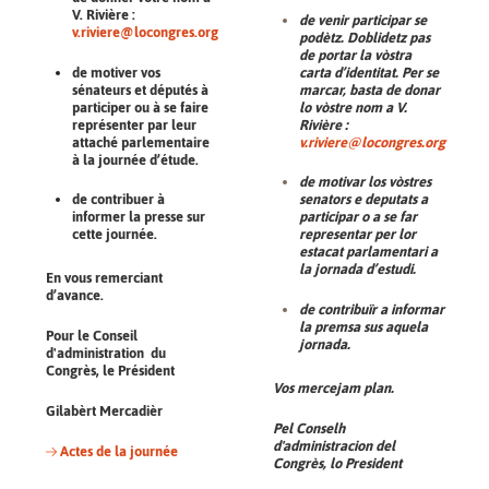
V. Rivière :
de venir participar se
v.riviere@locongres.org
podètz. Doblidetz pas
de portar la vòstra
de motiver vos
carta d’identitat. Per se
sénateurs et députés à
marcar, basta de donar
participer ou à se faire
lo vòstre nom a V.
représenter par leur
Rivière :
attaché parlementaire
v.riviere@locongres.org
à la journée d’étude.
de motivar los vòstres
de contribuer à
senators e deputats a
informer la presse sur
participar o a se far
cette journée.
representar per lor
estacat parlamentari a
la jornada d’estudi.
En vous remerciant
d’avance.
de contribuïr a informar
la premsa sus aquela
Pour le Conseil
jornada.
d'administration du
Congrès, le Président
Vos mercejam plan.
Gilabèrt Mercadièr
Pel Conselh
d'administracion del
Actes de la journée
Congrès, lo President