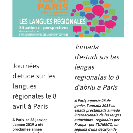
Jornada
d'estudi sus las
Journées
lengas
d'étude sur les
regionalas lo 8
langues
d'abriu a París
régionales le 8
A París, aqueste 28 de
avril à Paris
genièr, l’annada 2019 es
estada proclamada annada
internacionala de las lengas
A Paris, ce 28 janvier,
autoctònas - regionalas per
l’année 2019 a été
França - per l’UNESCO, en
proclamée année
seguida d’una decision de