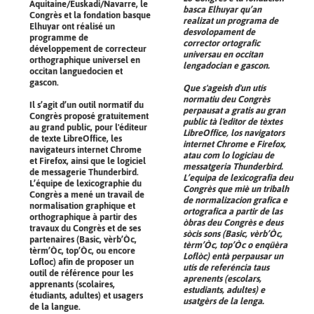
Aquitaine/Euskadi/Navarre, le
basca Elhuyar qu’an
Congrès et la fondation basque
realizat un programa de
Elhuyar ont réalisé un
desvolopament de
programme de
corrector ortografic
développement de correcteur
universau en occitan
orthographique universel en
lengadocian e gascon.
occitan languedocien et
gascon.
Que s'ageish d'un utís
normatiu deu Congrès
Il s’agit d’un outil normatif du
perpausat a gratis au gran
Congrès proposé gratuitement
public tà l'editor de tèxtes
au grand public, pour l'éditeur
LibreOffice, los navigators
de texte LibreOffice, les
internet Chrome e Firefox,
navigateurs internet Chrome
atau com lo logiciau de
et Firefox, ainsi que le logiciel
messatgeria Thunderbird.
de messagerie Thunderbird.
L’equipa de lexicografia deu
L’équipe de lexicographie du
Congrès que miè un tribalh
Congrès a mené un travail de
de normalizacion grafica e
normalisation graphique et
ortografica a partir de las
orthographique à partir des
òbras deu Congrès e deus
travaux du Congrès et de ses
sòcis sons (Basic, vèrb’Òc,
partenaires (Basic, vèrb’Òc,
tèrm’Òc, top’Òc o enqüèra
tèrm’Òc, top’Òc, ou encore
Loflòc) entà perpausar un
Lofloc) afin de proposer un
utís de referéncia taus
outil de référence pour les
aprenents (escolars,
apprenants (scolaires,
estudiants, adultes) e
étudiants, adultes) et usagers
usatgèrs de la lenga.
de la langue.