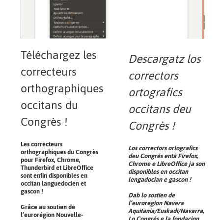
Téléchargez les
Descargatz los
correcteurs
correctors
orthographiques
ortografics
occitans du
occitans deu
Congrès !
Congrès !
Les correcteurs
Los correctors ortografics
orthographiques du Congrès
deu Congrès entà Firefox,
pour Firefox, Chrome,
Chrome e LibreOffice ja son
Thunderbird et LibreOffice
disponibles en occitan
sont enfin disponibles en
lengadocian e gascon !
occitan languedocien et
gascon !
Dab lo sostien de
l’euroregion Navèra
Grâce au soutien de
Aquitània/Euskadi/Navarra,
l’eurorégion Nouvelle-
Lo Congrès e la fondacion