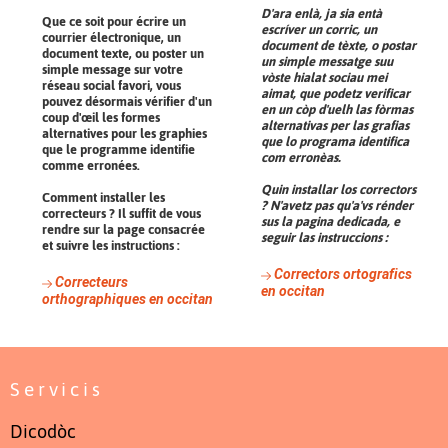
D'ara enlà, ja sia entà
Que ce soit pour écrire un
escríver un corric, un
courrier électronique, un
document de tèxte, o postar
document texte, ou poster un
un simple messatge suu
simple message sur votre
vòste hialat sociau mei
réseau social favori, vous
aimat, que podetz verificar
pouvez désormais vérifier d'un
en un còp d'uelh las fòrmas
coup d'œil les formes
alternativas per las grafias
alternatives pour les graphies
que lo programa identifica
que le programme identifie
com erronèas.
comme erronées.
Quin installar los correctors
Comment installer les
? N'avetz pas qu'a'vs rénder
correcteurs ? Il suffit de vous
sus la pagina dedicada, e
rendre sur la page consacrée
seguir las instruccions :
et suivre les instructions :
Correctors ortografics
Correcteurs
en occitan
orthographiques en occitan
Servicis
Dicodòc