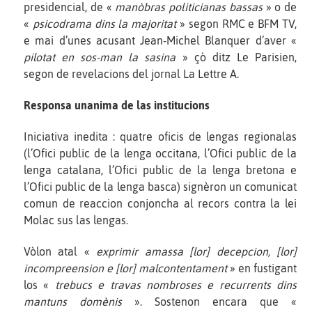
presidencial, de «
manòbras politicianas bassas
» o de
«
psicodrama dins la majoritat
» segon RMC e BFM TV,
e mai d’unes acusant Jean-Michel Blanquer d’aver «
pilotat en sos-man la sasina
» çò ditz Le Parisien,
segon de revelacions del jornal La Lettre A.
Responsa unanima de las institucions
Iniciativa inedita : quatre oficis de lengas regionalas
(l’Ofici public de la lenga occitana, l’Ofici public de la
lenga catalana, l’Ofici public de la lenga bretona e
l’Ofici public de la lenga basca) signèron un comunicat
comun de reaccion conjoncha al recors contra la lei
Molac sus las lengas.
Vòlon atal «
exprimir amassa [lor] decepcion, [lor]
incompreension e [lor] malcontentament
» en fustigant
los «
trebucs e travas nombroses e recurrents dins
mantuns domènis
». Sostenon encara que «