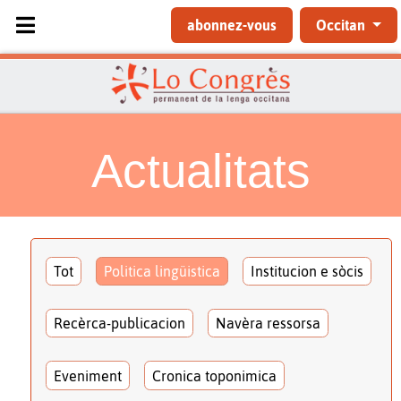
Sélectionnez votre langue
abonnez-vous
Occitan
Actualitats
Tot
Politica lingüistica
Institucion e sòcis
Recèrca-publicacion
Navèra ressorsa
Eveniment
Cronica toponimica