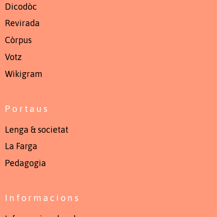
Dicodòc
Revirada
Còrpus
Votz
Wikigram
Portaus
Lenga & societat
La Farga
Pedagogia
Informacions