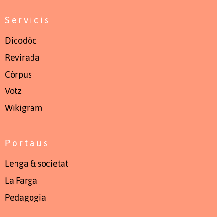
Servicis
Dicodòc
Revirada
Còrpus
Votz
Wikigram
Portaus
Lenga & societat
La Farga
Pedagogia