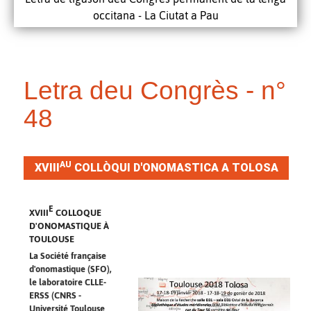
occitana - La Ciutat a Pau
Letra deu Congrès - n°
48
AU
XVIII
COLLÒQUI D'ONOMASTICA A TOLOSA
E
XVIII
COLLOQUE
D'ONOMASTIQUE À
TOULOUSE
La Société française
d'onomastique (SFO),
le laboratoire CLLE-
ERSS (CNRS -
Université Toulouse