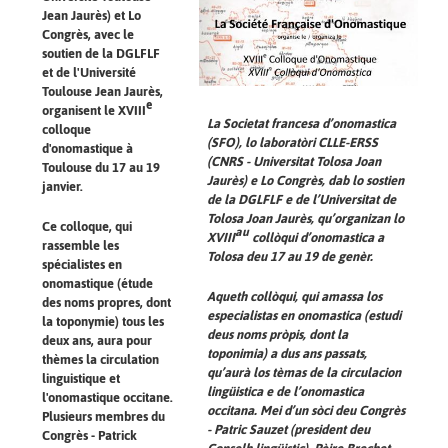
Jean Jaurès) et Lo
Congrès, avec le
soutien de la DGLFLF
et de l'Université
Toulouse Jean Jaurès,
e
organisent le XVIII
La Societat francesa d’onomastica
colloque
(SFO), lo laboratòri CLLE-ERSS
d'onomastique à
(CNRS - Universitat Tolosa Joan
Toulouse du 17 au 19
Jaurès) e Lo Congrès, dab lo sostien
janvier.
de la DGLFLF e de l’Universitat de
Tolosa Joan Jaurès, qu’organizan lo
Ce colloque, qui
au
XVIII
collòqui d’onomastica a
rassemble les
Tolosa deu 17 au 19 de genèr.
spécialistes en
onomastique (étude
Aqueth collòqui, qui amassa los
des noms propres, dont
especialistas en onomastica (estudi
la toponymie) tous les
deus noms pròpis, dont la
deux ans, aura pour
toponimia) a dus ans passats,
thèmes la circulation
qu’aurà los tèmas de la circulacion
linguistique et
lingüistica e de l’onomastica
l'onomastique occitane.
occitana. Mei d’un sòci deu Congrès
Plusieurs membres du
- Patric Sauzet (president deu
Congrès - Patrick