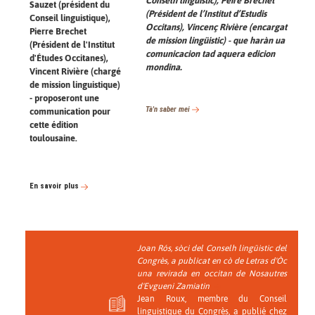
Conselh lingüistic), Pèire Brechet
Sauzet (président du
(Président de l’Institut d’Estudis
Conseil linguistique),
Occitans), Vincenç Rivière (encargat
Pierre Brechet
de mission lingüistic) - que haràn ua
(Président de l'Institut
comunicacion tad aquera edicion
d'Études Occitanes),
mondina.
Vincent Rivière (chargé
de mission linguistique)
- proposeront une
Tà'n saber mei
communication pour
cette édition
toulousaine.
En savoir plus
Joan Rós, sòci del Conselh lingüistic del
Congrès, a publicat en cò de Letras d'Òc
una revirada en occitan de Nosautres
d'Evgueni Zamiatin
Jean Roux, membre du Conseil
linguistique du Congrès, a publié chez