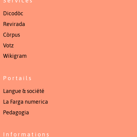
Services
Dicodòc
Revirada
Còrpus
Votz
Wikigram
Portails
Langue & société
La Farga numerica
Pedagogia
Informations