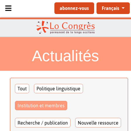
Sélectionnez votre langue
abonnez-vous
Français
Actualités
Tout
Politique linguistique
Institution et membres
Recherche / publication
Nouvelle ressource