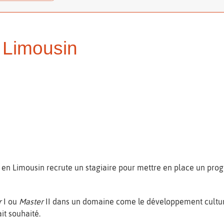
n Limousin
 en Limousin recrute un stagiaire pour mettre en place un pro
r
I ou
Master
II dans un domaine come le développement culturel
it souhaité.