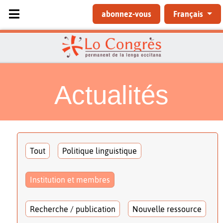
Sélectionnez votre langue
abonnez-vous
Français
Actualités
Tout
Politique linguistique
Institution et membres
Recherche / publication
Nouvelle ressource