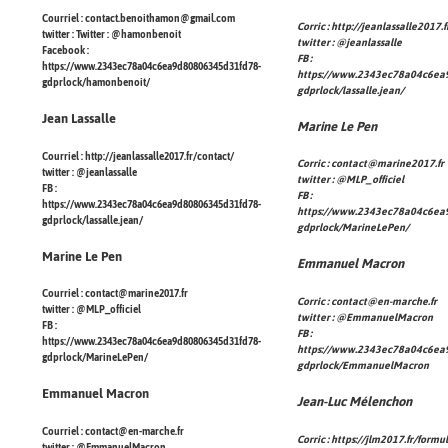
Courriel :
contact.benoithamon@gmail.com
Corric :
http://jeanlassalle2017.f
twitter : Twitter :
@hamonbenoit
twitter :
@jeanlassalle
Facebook :
FB :
https://www.2343ec78a04c6ea9d80806345d31fd78-
https://www.2343ec78a04c6ea
gdprlock/hamonbenoit/
gdprlock/lassalle.jean/
Jean Lassalle
Marine Le Pen
Courriel :
http://jeanlassalle2017.fr/contact/
Corric :
contact@marine2017.fr
twitter :
@jeanlassalle
twitter :
@MLP_officiel
FB :
FB :
https://www.2343ec78a04c6ea9d80806345d31fd78-
https://www.2343ec78a04c6ea
gdprlock/lassalle.jean/
gdprlock/MarineLePen/
Marine Le Pen
Emmanuel Macron
Courriel :
contact@marine2017.fr
Corric :
contact@en-marche.fr
twitter :
@MLP_officiel
twitter :
@EmmanuelMacron
FB :
FB :
https://www.2343ec78a04c6ea9d80806345d31fd78-
https://www.2343ec78a04c6ea
gdprlock/MarineLePen/
gdprlock/EmmanuelMacron
Emmanuel Macron
Jean-Luc Mélenchon
Courriel :
contact@en-marche.fr
Corric :
https://jlm2017.fr/formu
twitter :
@EmmanuelMacron