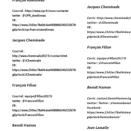
François Asselineau
Jacques Cheminade
Courriel :
https://www.upr.fr/nous-contacter
twitter :
@UPR_Asselineau
Corric :
http://www.cheminade20
FB :
twitter :
@JCheminade
https://www.2343ec78a04c6ea9d80806345d31fd78-
FB :
gdprlock/upr.francoisasselineau
https://www.2343ec78a04c6ea
gdprlock/JCheminade/
Jacques Cheminade
François Fillon
Courriel :
http://www.cheminade2017.fr/contact.html
Corric :
equipe@fillon2017.fr
twitter :
@JCheminade
twitter :
@FrancoisFillon
FB :
FB :
https://www.2343ec78a04c6ea9d80806345d31fd78-
https://www.2343ec78a04c6ea
gdprlock/JCheminade/
gdprlock/FrancoisFillon
François Fillon
Benoît Hamon
Courriel :
equipe@fillon2017.fr
Corric :
contact.benoithamon@g
twitter :
@FrancoisFillon
twitter : Twitter :
@hamonbenoi
FB :
Facebook :
https://www.2343ec78a04c6ea9d80806345d31fd78-
https://www.2343ec78a04c6ea
gdprlock/FrancoisFillon
gdprlock/hamonbenoit/
Benoît Hamon
Jean Lassalle