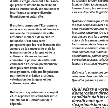
qu'arcastan tanben soventò
d’ailleurs régulièrement à la France,
lauda e defen la diversitat
qui prône et défend la diversité au
internacionau, tau son sosti
niveau international, son soutien très
a la soa diversitat lingüisti
insuffisant à sa propre diversité
linguistique et culturelle.
Qu'ei donc temps que l'Est
las soas responsibilitats e 
Il est donc temps que l’État assume
entà transméter aquera re
enfin ses responsabilités et devoirs en
la cultura nacionau. Qu'ei
matière de transmission de cette
perspectiva que los repres
ressource menacée de la culture
actors de la sauvaguarda e
nationale. C’est dans cette
transmission de la lenga e 
perspective que les représentants des
occitanas e desiram conéish
acteurs de la sauvegarde et de la
deus candidats tà mantuns 
transmission de la langue et de la
ensenhament, politica lingü
culture occitanes souhaitent
e creacion artistica, valori
connaître la position des différents
lengas e e culturas regiona
candidats à l’élection présidentielle
dans plusieurs domaines :
enseignement, politique linguistique,
Qu’avetz lo questionari co
patrimoine et création artistique,
responsas deus candidats s
valorisation des langues et des
Que n’i a qui an responut.
cultures régionales.
Qu'ei adara a vosa
d'entercalhar dire
Retrouvez le questionnaire complet
candidats dab los 
et les réponses des candidats sur le
devath entà que
site
2017oc.fr
. Certains ont déjà
s’exprimeishen sus
répondu.