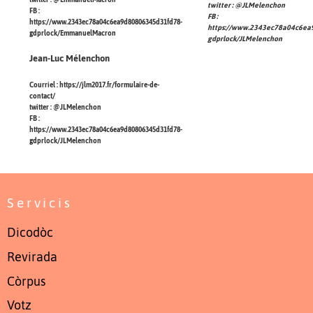
twitter :
@JLMelenchon
FB :
FB :
https://www.2343ec78a04c6ea9d80806345d31fd78-
https://www.2343ec78a04c6ea
gdprlock/EmmanuelMacron
gdprlock/JLMelenchon
Jean-Luc Mélenchon
Courriel :
https://jlm2017.fr/formulaire-de-
contact/
twitter :
@JLMelenchon
FB :
https://www.2343ec78a04c6ea9d80806345d31fd78-
gdprlock/JLMelenchon
Servicis
Dicodòc
Revirada
Còrpus
Votz