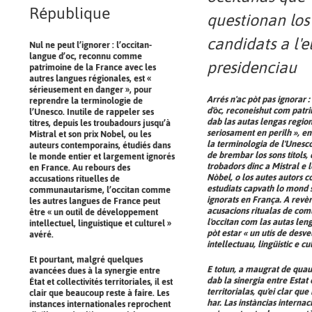
République
questionan los
candidats a l'e
Nul ne peut l’ignorer : l’occitan-
langue d’oc, reconnu comme
presidenciau
patrimoine de la France avec les
autres langues régionales, est «
sérieusement en danger », pour
Arrés n'ac pòt pas ignorar :
reprendre la terminologie de
d'òc, reconeishut com patr
l’Unesco. Inutile de rappeler ses
dab las autas lengas regiona
titres, depuis les troubadours jusqu’à
seriosament en perilh », en
Mistral et son prix Nobel, ou les
la terminologia de l'Unesc
auteurs contemporains, étudiés dans
de brembar los sons títols,
le monde entier et largement ignorés
trobadors dinc a Mistral e 
en France. Au rebours des
Nòbel, o los autes autors 
accusations rituelles de
estudiats capvath lo mond s
communautarisme, l’occitan comme
ignorats en França. A revèr
les autres langues de France peut
acusacions ritualas de co
être « un outil de développement
l'occitan com las autas le
intellectuel, linguistique et culturel »
pòt estar « un utís de des
avéré.
intellectuau, lingüistic e cu
Et pourtant, malgré quelques
E totun, a maugrat de qua
avancées dues à la synergie entre
dab la sinergia entre Estat e
État et collectivités territoriales, il est
territorialas, qu'ei clar qu
clair que beaucoup reste à faire. Les
har. Las instàncias internac
instances internationales reprochent