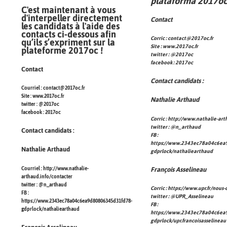
plataforma 2017oc
C'est maintenant à vous
d'interpeller directement
Contact
les candidats à l'aide des
contacts ci-dessous afin
Corric :
contact@2017oc.fr
qu’ils s’expriment sur la
Site :
www.2017oc.fr
plateforme 2017oc !
twitter :
@2017oc
facebook :
2017oc
Contact
Contact candidats :
Courriel :
contact@2017oc.fr
Site :
www.2017oc.fr
Nathalie Arthaud
twitter :
@2017oc
facebook :
2017oc
Corric :
http://www.nathalie-art
twitter :
@n_arthaud
Contact candidats :
FB :
https://www.2343ec78a04c6ea
Nathalie Arthaud
gdprlock/nathaliearthaud
Courriel :
http://www.nathalie-
François Asselineau
arthaud.info/contacter
twitter :
@n_arthaud
Corric :
https://www.upr.fr/nous-
FB :
twitter :
@UPR_Asselineau
https://www.2343ec78a04c6ea9d80806345d31fd78-
FB :
gdprlock/nathaliearthaud
https://www.2343ec78a04c6ea
gdprlock/upr.francoisasselineau