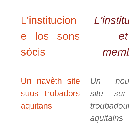
L'institucion
L'instit
e los sons
et
sòcis
memb
Un navèth site
Un nou
suus trobadors
site sur
aquitans
troubadou
aquitains