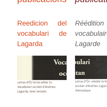
Reedicion del
Rééditio
vocabulari de
vocabulai
Lagarda
Lagarde
Letras d'Òc
réédite le
V
Letras d'Òc
torna editar lo
occitan
d'Andrieu Lagard
Vocabulari occitan
d'Andrieu
thématique.
Lagarda, lexic tematic.