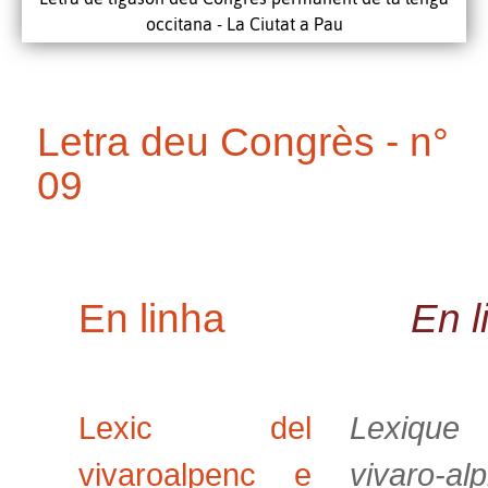
occitana - La Ciutat a Pau
Letra deu Congrès - n°
09
En linha
En l
Lexic del
Lexiqu
vivaroalpenc e
vivaro-al