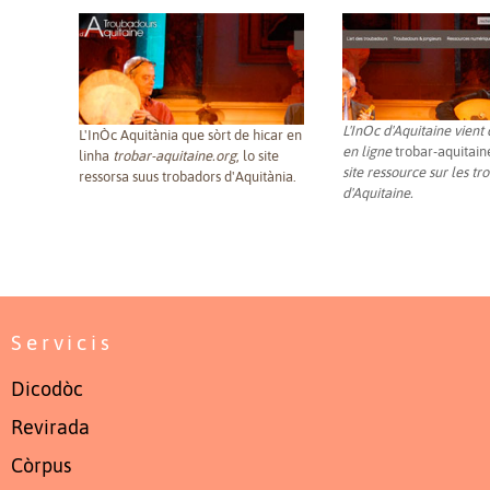
L'InOc d'Aquitaine vient
L'InÒc Aquitània que sòrt de hicar en
en ligne
trobar-aquitain
linha
trobar-aquitaine.org
, lo site
site ressource sur les t
ressorsa suus trobadors d'Aquitània.
d'Aquitaine.
Servicis
Dicodòc
Revirada
Còrpus