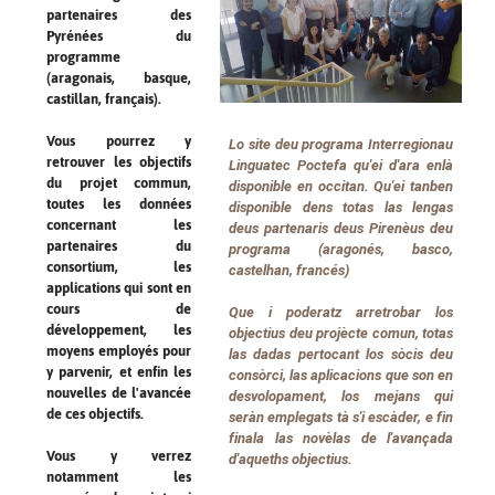
partenaires des
Pyrénées du
programme
(aragonais, basque,
castillan, français).
Vous pourrez y
Lo site deu programa Interregionau
retrouver les objectifs
Linguatec Poctefa​ qu'ei d'ara enlà
du projet commun,
disponible en occitan. Qu'ei tanben
toutes les données
disponible dens totas las lengas
concernant les
deus partenaris deus Pirenèus deu
partenaires du
programa (aragonés, basco,
consortium, les
castelhan, francés)
applications qui sont en
cours de
Que i poderatz arretrobar los
développement, les
objectius deu projècte comun, totas
moyens employés pour
las dadas pertocant los sòcis deu
y parvenir, et enfin les
consòrci, las aplicacions que son en
nouvelles de l'avancée
desvolopament, los mejans qui
de ces objectifs.
seràn emplegats tà s'i escàder, e fin
finala las novèlas de l'avançada
Vous y verrez
d'aqueths objectius.
notamment les