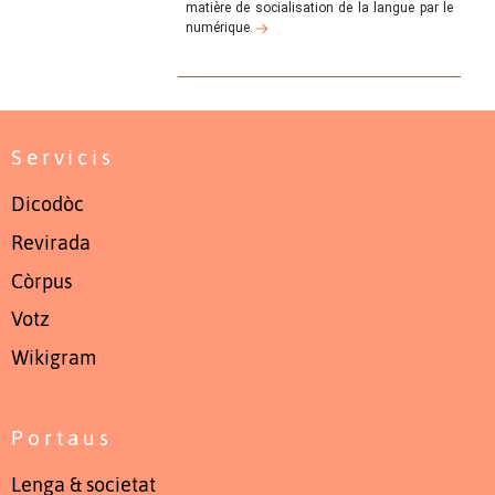
matière de socialisation de la langue par le
numérique.
Servicis
Dicodòc
Revirada
Còrpus
Votz
Wikigram
Portaus
Lenga & societat