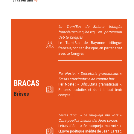
En savoir plus
Lo Tram’Bus de Baiona trilingüe
francés/occitan/basco, en partenariat
dab lo Congrès
Le Tram’Bus de Bayonne trilingue
français/occitan/basque, en partenariat
avec lo Congrès
Per Noste : « Dificultats gramaticaus ».
Frasas arreviradas e de compte har.
BRACAS
Per Noste : « Dificultats gramaticaus ».
Phrases traduites et dont il faut tenir
Brèves
compte.
Letras d’òc : « Se rauqueja ma votz ».
Òbra poetica inedita del Joan Larzac.
Letras d’òc : « Se rauqueja ma votz ».
Œuvre poétique inédite de Jean Larzac.