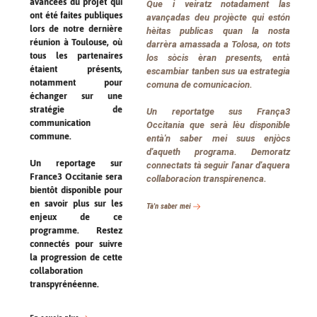
avancées du projet qui
Que i veiratz notadament las
ont été faites publiques
avançadas deu projècte qui estón
lors de notre dernière
hèitas publicas quan la nosta
réunion à Toulouse, où
darrèra amassada a Tolosa, on tots
tous les partenaires
los sòcis èran presents, entà
étaient présents,
escambiar tanben sus ua estrategia
notamment pour
comuna de comunicacion.
échanger sur une
stratégie de
Un reportatge sus França3
communication
Occitania que serà lèu disponible
commune.
entà'n saber mei suus enjòcs
d'aqueth programa. Demoratz
Un reportage sur
connectats tà seguir l'anar d'aquera
France3 Occitanie sera
collaboracion transpirenenca.
bientôt disponible pour
en savoir plus sur les
Tà'n
sabe
r
mei
enjeux de ce
programme. Restez
connectés pour suivre
la progression de cette
collaboration
transpyrénéenne.