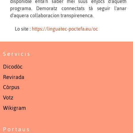
disponible entà'n saber mei suus enjòcs d'aqueth
programa. Demoratz connectats tà seguir l'anar
d'aquera collaboracion transpirenenca.
Lo site :
https://linguatec-poctefa.eu/oc
Servicis
Dicodòc
Revirada
Còrpus
Votz
Wikigram
Portaus