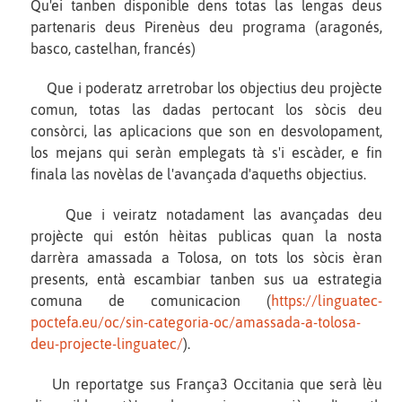
Qu'ei tanben disponible dens totas las lengas deus
partenaris deus Pirenèus deu programa (aragonés,
basco, castelhan, francés)
Que i poderatz arretrobar los objectius deu projècte
comun, totas las dadas pertocant los sòcis deu
consòrci, las aplicacions que son en desvolopament,
los mejans qui seràn emplegats tà s'i escàder, e fin
finala las novèlas de l'avançada d'aqueths objectius.
Que i veiratz notadament las avançadas deu
projècte qui estón hèitas publicas quan la nosta
darrèra amassada a Tolosa, on tots los sòcis èran
presents, entà escambiar tanben sus ua estrategia
comuna de comunicacion (
https://linguatec-
poctefa.eu/oc/sin-categoria-oc/amassada-a-tolosa-
deu-projecte-linguatec/
).
Un reportatge sus França3 Occitania que serà lèu