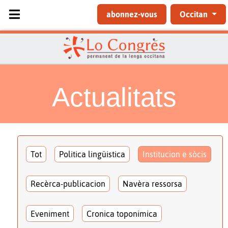
Sélectionnez votre langue
abonnez-vous
Occitan
Actualitats
Tot
Politica lingüistica
Institucion e sòcis
Recèrca-publicacion
Navèra ressorsa
Eveniment
Cronica toponimica