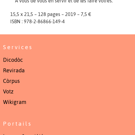
À vous de vous en servir et de les faire vôtres.
15,5 x 21,5 – 128 pages – 2019 – 7,5 €
ISBN : 978-2-86866-149-4
Services
Dicodòc
Revirada
Còrpus
Votz
Wikigram
Portails