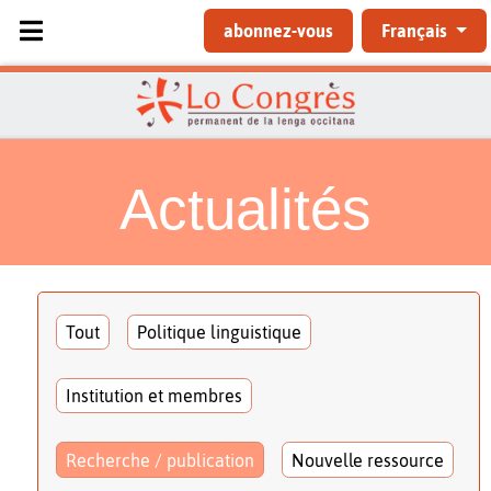
Sélectionnez votre langue
abonnez-vous
Français
Actualités
Tout
Politique linguistique
Institution et membres
Recherche / publication
Nouvelle ressource