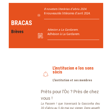
8 novetats literàrias d’abriu 2024.
8 nouveautés littéraires d’avril 2024.
BRACAS
Adesion a La Gardarem.
Brèves
Adhésion à La Gardarem.
L'institucion e los sons
sòcis
L'institution et ses membres
Prêts pour l’Òc ? Près de chez
vous !
La Passem ! que traversarà la Gasconha deu
30 d'abriu au 5 de mai qui vienen. Dens aqueth