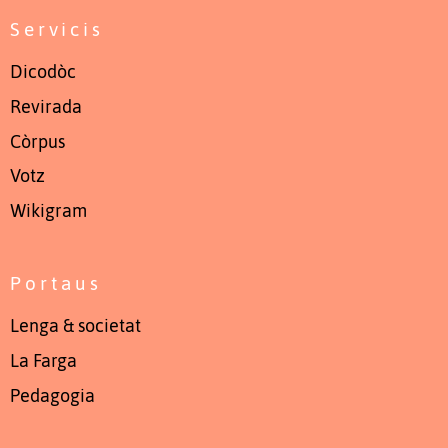
Servicis
Dicodòc
Revirada
Còrpus
Votz
Wikigram
Portaus
Lenga & societat
La Farga
Pedagogia