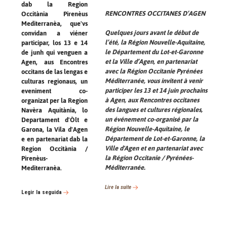
dab la Region
RENCONTRES OCCITANES D’AGEN
Occitània Pirenèus
Mediterranèa, que'vs
Quelques jours avant le début de
convidan a viéner
l’été, la Région Nouvelle-Aquitaine,
participar, los 13 e 14
le Département du Lot-et-Garonne
de junh qui venguen a
et la Ville d’Agen, en partenariat
Agen, aus
Encontres
avec la Région Occitanie Pyrénées
occitans de las lengas e
Méditerranée, vous invitent à venir
culturas regionaus
, un
participer les 13 et 14 juin prochains
eveniment co-
à Agen, aux
Rencontres occitanes
organizat per la Region
des langues et cultures régionales
,
Navèra Aquitània, lo
un événement co-organisé par la
Departament d'Òlt e
Région Nouvelle-Aquitaine, le
Garona, la Vila d'Agen
Département de Lot-et-Garonne, la
e en partenariat dab la
Ville d'Agen et en partenariat avec
Region Occitània /
la Région Occitanie / Pyrénées-
Pirenèus-
Méditerranée.
Mediterranèa.
Lire la suite
Legir la seguida