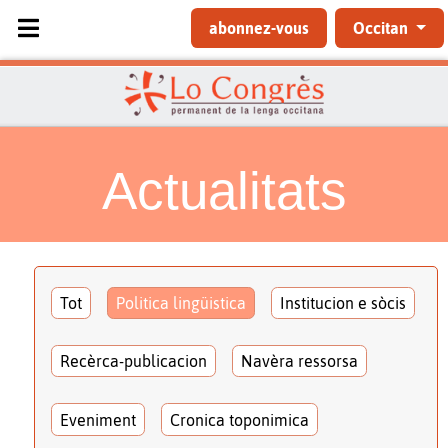
Sélectionnez votre langue
abonnez-vous
Occitan
Actualitats
Tot
Politica lingüistica
Institucion e sòcis
Recèrca-publicacion
Navèra ressorsa
Eveniment
Cronica toponimica