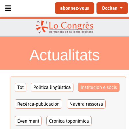
Sélectionnez votre langue
abonnez-vous
Occitan
Actualitats
Tot
Politica lingüistica
Institucion e sòcis
Recèrca-publicacion
Navèra ressorsa
Eveniment
Cronica toponimica