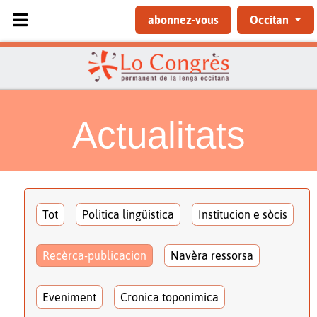
Sélectionnez votre langue
abonnez-vous
Occitan
Actualitats
Tot
Politica lingüistica
Institucion e sòcis
Recèrca-publicacion
Navèra ressorsa
Eveniment
Cronica toponimica