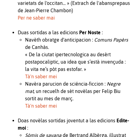
varietats de l'occitan… » (Extrach de l'abansprepaus
de Jean-Pierre Chambon)
Per ne saber mai
Duas sortidas a las edicions
Per Noste
:
Navèth obratge d'anticipacion :
Comuns Papèrs
de Canhàs.
« De la ciutat ipertecnologica au desèrt
postapocaliptic, ua idea que s’està invençuda :
la vita ne’s pòt pas estofar. »
Tà'n saber mei
Navèra parucion de sciéncia-ficcion :
Negre
mat
, un recuelh de sèt novèlas per Felip Biu
sortit au mes de març.
Tà'n saber mei
Doas novèlas sortidas joventut a las edicions
Edite-
moi
:
Sòmis de savana
de Bertrand Albèrga, illustrat