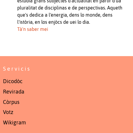
estudia grans subjèctes d'actualitat en partir d'ua
pluralitat de disciplinas e de perspectivas. Aqueth
que's dedica a l'energia, dens lo monde, dens
l'istòria, en los enjòcs de uei lo dia.
Tà'n saber mei
Servicis
Dicodòc
Revirada
Còrpus
Votz
Wikigram