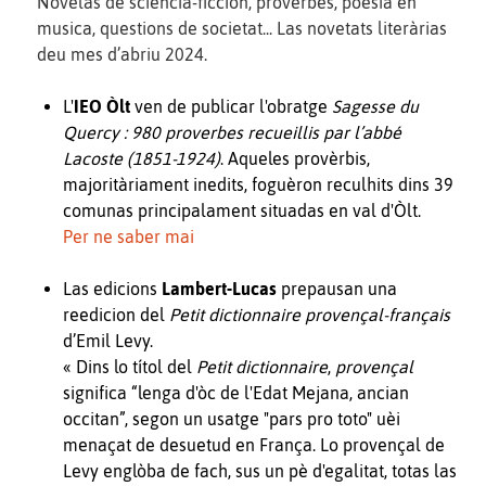
Novèlas de sciéncia-ficcion, provèrbes, poesia en
musica, questions de societat... Las novetats literàrias
deu mes d’abriu 2024.
L'
IEO Òlt
ven de publicar l'obratge
Sagesse du
Quercy : 980 proverbes recueillis par l’abbé
Lacoste (1851-1924)
. Aqueles provèrbis,
majoritàriament inedits, foguèron reculhits dins 39
comunas principalament situadas en val d'Òlt.
Per ne saber mai
Las edicions
Lambert-Lucas
prepausan una
reedicion del
Petit dictionnaire provençal-français
d’Emil Levy.
« Dins lo títol del
Petit dictionnaire
,
provençal
significa “lenga d'òc de l'Edat Mejana, ancian
occitan”, segon un usatge "pars pro toto" uèi
menaçat de desuetud en França. Lo provençal de
Levy englòba de fach, sus un pè d'egalitat, totas las