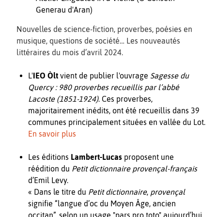
Generau d'Aran)
Nouvelles de science-fiction, proverbes, poésies en
musique, questions de société… Les nouveautés
littéraires du mois d’avril 2024.
L'
IEO Òlt
vient de publier l'ouvrage
Sagesse du
Quercy : 980 proverbes recueillis par l’abbé
Lacoste (1851-1924)
. Ces proverbes,
majoritairement inédits, ont été recueillis dans 39
communes princi­palement situées en vallée du Lot.
En savoir plus
Les éditions
Lambert-Lucas
proposent une
réédition du
Petit dictionnaire provençal-français
d’Emil Levy.
« Dans le titre du
Petit dictionnaire
,
provençal
signifie “langue d’oc du Moyen Âge, ancien
occitan”, selon un usage "pars pro toto" aujourd’hui