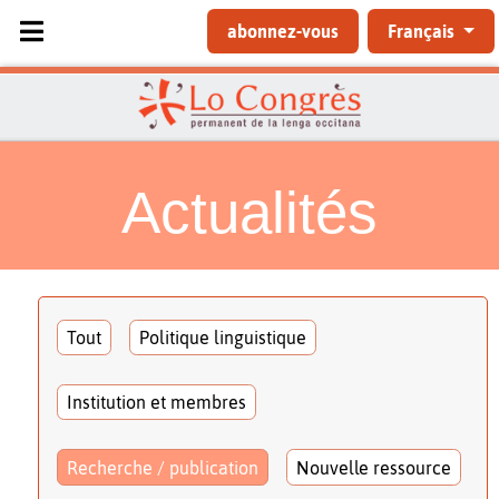
Sélectionnez votre langue
abonnez-vous
Français
Actualités
Tout
Politique linguistique
Institution et membres
Recherche / publication
Nouvelle ressource