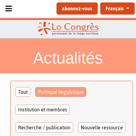
Sélectionnez votre langue
abonnez-vous
Français
Actualités
Tout
Politique linguistique
Institution et membres
Recherche / publication
Nouvelle ressource