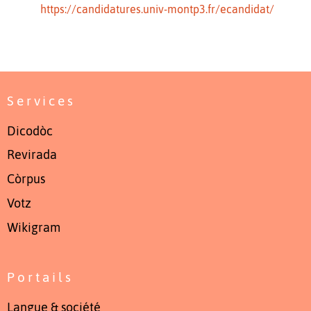
https://candidatures.univ-montp3.fr/ecandidat/
Services
Dicodòc
Revirada
Còrpus
Votz
Wikigram
Portails
Langue & société