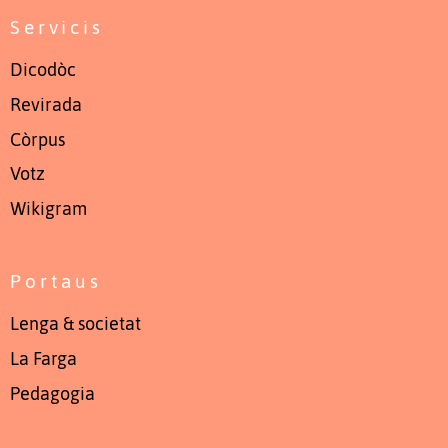
Servicis
Dicodòc
Revirada
Còrpus
Votz
Wikigram
Portaus
Lenga & societat
La Farga
Pedagogia