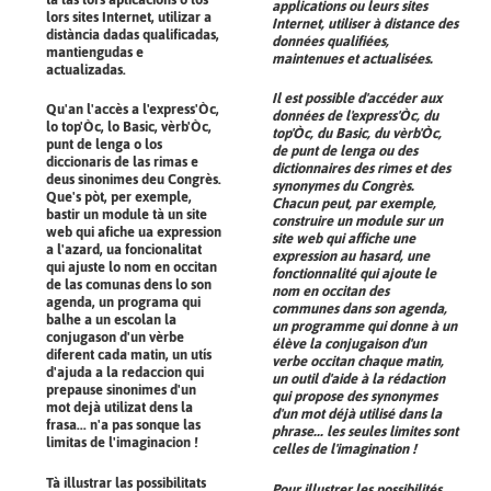
applications ou leurs sites
lors sites Internet, utilizar a
Internet, utiliser à distance des
distància dadas qualificadas,
données qualifiées,
mantiengudas e
maintenues et actualisées.
actualizadas.
Il est possible d'accéder aux
Qu'an l'accès a l'express'Òc,
données de l'express'Òc, du
lo top'Òc, lo Basic, vèrb'Òc,
top'Òc, du Basic, du vèrb'Òc,
punt de lenga o los
de punt de lenga ou des
diccionaris de las rimas e
dictionnaires des rimes et des
deus sinonimes deu Congrès.
synonymes du Congrès.
Que's pòt, per exemple,
Chacun peut, par exemple,
bastir un module tà un site
construire un module sur un
web qui afiche ua expression
site web qui affiche une
a l'azard, ua foncionalitat
expression au hasard, une
qui ajuste lo nom en occitan
fonctionnalité qui ajoute le
de las comunas dens lo son
nom en occitan des
agenda, un programa qui
communes dans son agenda,
balhe a un escolan la
un programme qui donne à un
conjugason d'un vèrbe
élève la conjugaison d'un
diferent cada matin, un utís
verbe occitan chaque matin,
d'ajuda a la redaccion qui
un outil d'aide à la rédaction
prepause sinonimes d'un
qui propose des synonymes
mot dejà utilizat dens la
d'un mot déjà utilisé dans la
frasa... n'a pas sonque las
phrase... les seules limites sont
limitas de l'imaginacion !
celles de l'imagination !
Tà illustrar las possibilitats
Pour illustrer les possibilités