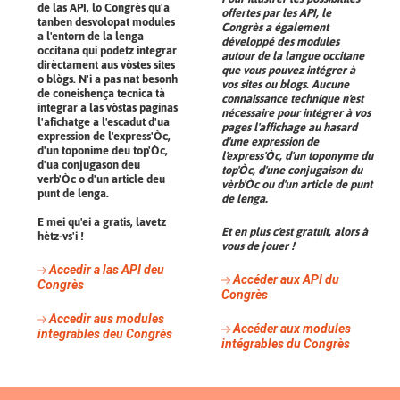
de las API, lo Congrès qu'a
offertes par les API, le
tanben desvolopat modules
Congrès a également
a l'entorn de la lenga
développé des modules
occitana qui podetz integrar
autour de la langue occitane
dirèctament aus vòstes sites
que vous pouvez intégrer à
o blògs. N'i a pas nat besonh
vos sites ou blogs. Aucune
de coneishença tecnica tà
connaissance technique n'est
integrar a las vòstas paginas
nécessaire pour intégrer à vos
l'afichatge a l'escadut d'ua
pages l'affichage au hasard
expression de l'express'Òc,
d'une expression de
d'un toponime deu top'Òc,
l'express'Òc, d'un toponyme du
d'ua conjugason deu
top'Òc, d'une conjugaison du
verb'Òc o d'un article deu
vèrb'Òc ou d'un article de punt
punt de lenga.
de lenga.
E mei qu'ei a gratis, lavetz
Et en plus c'est gratuit, alors à
hètz-vs'i !
vous de jouer !
Accedir a las API deu
Accéder aux API du
Congrès
Congrès
Accedir aus modules
Accéder aux modules
integrables deu Congrès
intégrables du Congrès