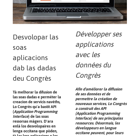
Développer ses
Desvolopar las
applications
soas
avec les
aplicacions
données du
dab las dadas
Congrès
deu Congrès
Afin d'améliorer la diffusion
Tà melhorar la difusion de
de ses données et de
las soas dadas e perméter la
permettre la création de
creacion de servicis navèths,
nouveaux services, Lo Congrès
Lo Congrès qu'a bastit API
a construit des API
(
Application Programming
(Application Programming
Interface
) de las soas
Interface) de ses principales
ressorsas màgers. D'ara
ressources. Désormais, les
enlà los desvolopaires en
développeurs en langue
lenga occitana que pòden,
occitane peuvent, pour leurs
tà las lors aplicacions o los