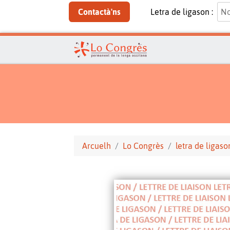
Contactà'ns
Letra de ligason :
Arcuelh
Lo Congrès
letra de ligaso