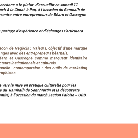
citane a le plaisir d’accueillir ce samedi 11
is à la Ciutat à Pau, à l’occasion du Rambalh de
ncontre entre entrepreneurs de Béarn et Gascogne
 partage d’expérience et d’échanges s’articulera
scon de Negòcis : Valeurs, objectif d’une marque
changes avec des entrepreneurs béarnais.
Béarn et Gascogne comme marqueur identitaire
teurs institutionnels et culturels.
visuelle contemporaine : des outils de marketing
raphistes.
 vers la mise en pratique culturelle pour les
re du Rambalh de Sent Martin et la découverte
entité, à l’occasion du match Section Paloise – UBB.