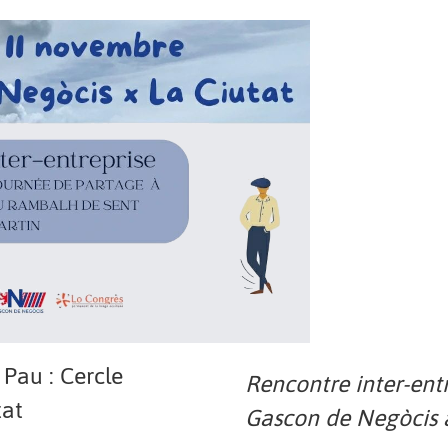
 Pau : Cercle
Rencontre inter-entr
tat
Gascon de Negòcis à