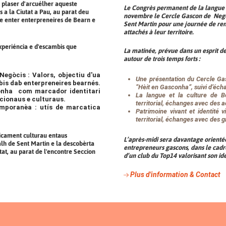
 plaser d'arcuélher aqueste
Le Congrès permanent de la langue oc
 a la Ciutat a Pau, au parat deu
novembre le Cercle Gascon de Negòc
e enter enterpreneires de Bearn e
Sent Martin pour une journée de re
attachés à leur territoire.
experiéncia e d'escambis que
La matinée, prévue dans un esprit de
autour de trois temps forts :
egòcis : Valors, objectiu d'ua
Une présentation du Cercle Ga
bis dab enterpreneires bearnés.
“
Hèit en Gasconha
”, suivi d’é
conha com marcador identitari
La langue et la culture de 
ucionaus e culturaus.
territorial, échanges avec des ac
emporanèa : utís de marcatica
Patrimoine vivant et identité 
territorial, échanges avec des g
ticament culturau entaus
L’après-midi sera davantage orientée
lh de Sent Martin e la descobèrta
entrepreneurs gascons, dans le cad
tat, au parat de l'encontre Seccion
d’un club du Top14 valorisant son id
Plus d'information & Contact