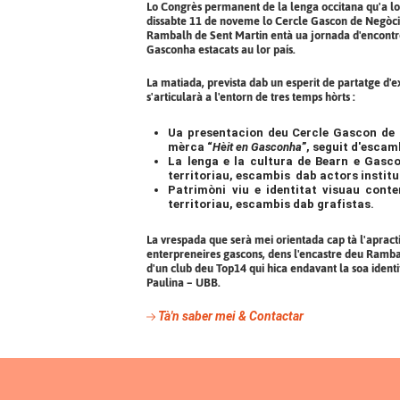
Lo Congrès permanent de la lenga occitana qu'a lo
dissabte 11 de noveme lo Cercle Gascon de Negòcis
Rambalh de Sent Martin entà ua jornada d'encontr
Gasconha estacats au lor país.
La matiada, prevista dab un esperit de partatge d'
s'articularà a l'entorn de tres temps hòrts :
Ua presentacion deu Cercle Gascon de N
mèrca “
Hèit en Gasconha
”, seguit d'escam
La lenga e la cultura de Bearn e Gas
territoriau, escambis dab actors instit
Patrimòni viu e identitat visuau cont
territoriau, escambis dab grafistas.
La vrespada que serà mei orientada cap tà l'aprac
enterpreneires gascons, dens l'encastre deu Ramba
d'un club deu Top14 qui hica endavant la soa identi
Paulina – UBB.
Tà'n saber mei & Contactar