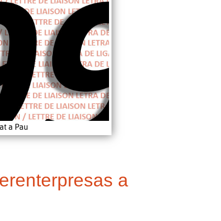
at a Pau
terenterpresas a