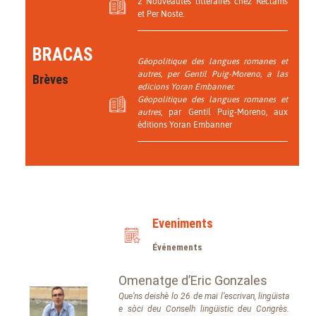
2 Nouveautés littéraires chez Reclams
et Per Noste.
BRACAS
Géopolitique des langues romanes et
autres
, per Gentil Puig-Moreno, a las
Brèves
edicions Yoran Embanner.
Géopolitique des langues romanes et
autres
, par Gentil Puig-Moreno, aux
éditions Yoran Embanner
Eveniments
Événements
Omenatge d’Eric Gonzales
Que’ns deishè lo 26 de mai l’escrivan, lingüista
e sòci deu Conselh lingüistic deu Congrès.