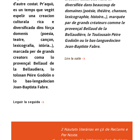
d’autre costat. Pr’aquò,
diversifiée dans beaucoup de
es un temps que vegèt
domaines (poésie, théâtre, chanson,
espelir una creacion
lexicographie, histoire…), marquée
culturala rica e
par de grands créateurs comme le
diversificada dins fòrça
provençal Bellaud de la
domenis (poesia,
Bellaudière, le Toulousain Pèire
teatre, cançon,
Godolin ou le bas-languedocien
lexicografia, istòria…),
Jean-Baptiste Fabre.
marcada per de grands
creators coma lo
Lire la suite
provençal Bellaud de
la Bellaudiera, lo
tolosan Pèire Godolin o
lo bas-lengadocian
Joan-Baptista Fabre.
Leguir la seguida
2 Nautats literàrias en çò de Reclams e
Per Noste.