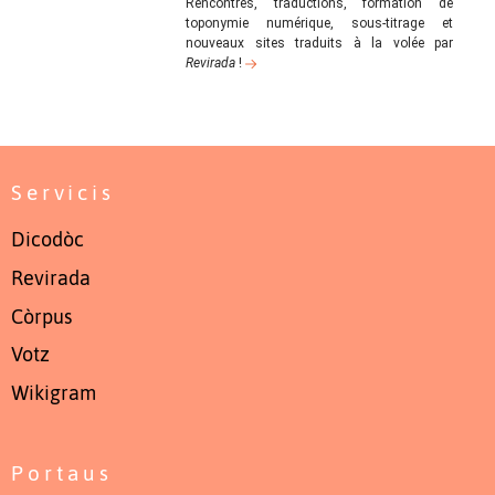
Rencontres, traductions, formation de
toponymie numérique, sous-titrage et
nouveaux sites traduits à la volée par
Revirada
!
Servicis
Dicodòc
Revirada
Còrpus
Votz
Wikigram
Portaus