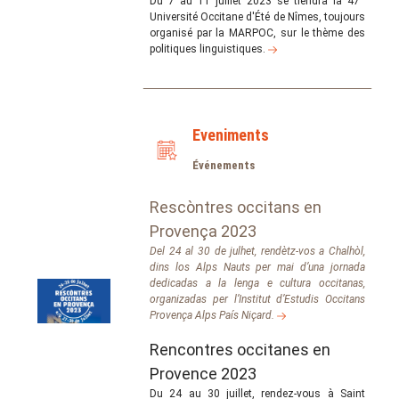
Du 7 au 11 juillet 2023 se tiendra la 47
Université Occitane d'Été de Nîmes, toujours
organisé par la MARPOC, sur le thème des
politiques linguistiques.
Eveniments
Événements
Rescòntres occitans en
Provença 2023
Del 24 al 30 de julhet, rendètz-vos a Chalhòl,
dins los Alps Nauts per mai d’una jornada
dedicadas a la lenga e cultura occitanas,
organizadas per l’Institut d’Estudis Occitans
Provença Alps País Niçard.
Rencontres occitanes en
Provence 2023
Du 24 au 30 juillet, rendez-vous à Saint