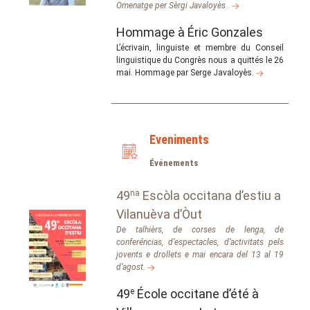
Omenatge per Sèrgi Javaloyès .
Hommage à Éric Gonzales
L’écrivain, linguiste et membre du Conseil
linguistique du Congrès nous a quittés le 26
mai. Hommage par Serge Javaloyès.
Eveniments
Événements
49
na
Escòla occitana d’estiu a
Vilanuèva d’Òut
De talhièrs, de corses de lenga, de
conferéncias, d’espectacles, d’activitats pels
jovents e drollets e mai encara del 13 al 19
d’agost.
49
e
École occitane d’été à