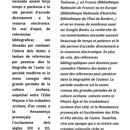
necessita sovent fòrça
Toulouse…), en France (Bibliothèque
temps e paciéncia e lo
Nationale de France) ou en Europe
site permet d’accedir
(Bibliothèque Nationale d'Autriche,
dirèctament a la
Bibliothèque de l'État de Bavière…)
ressorsa electronica.
et on en trouve de nombreux aussi
En mai d’aquò, de
sur
Google Books
. La recherche de
referéncias
ces numérisations nécessite souvent
bibliograficas son
beaucoup de temps et patience et le
donadas per conéisser
site permet d'accéder directement à
l’istòria dels tèxtes e
la ressource électronique. En plus
tanben de referéncias
de cela, des références
per penetrar dins la
bibliographiques sont données pour
biografia de l’autor. Lo
connaître l'histoire des textes et
periòde modèrne es lo
aussi des références pour pénétrer
mens conegut dels
dans la biographie de l'auteur. La
grands periòdes de la
période moderne est la moins
cultura occitana,
connue des grandes périodes de la
esquichat entre l’Edat
culture occitane, coincée entre le
Mejana e los trobadors
Moyen Âge et les troubadours
occitans, d’un costat, e
occitans d'un côté, et la Renaissance
la Renaissença
provençale et l'occitanisme des XIXe
provençala e
et XXe siècles, de l'autre. Toutefois,
l’occitanisme dels
c'est une époque qui a vu éclore une
sègles XIX e XX,
création culturelle riche et