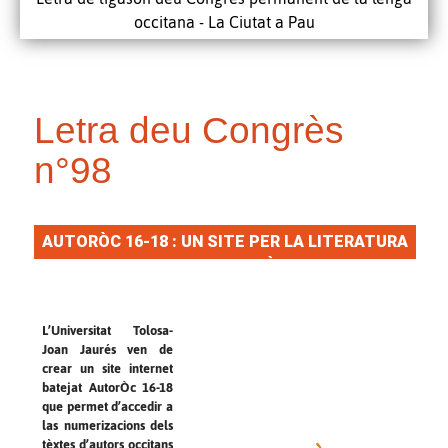
occitana - La Ciutat a Pau
Letra deu Congrès
n°98
AUTORÒC 16-18 : UN SITE PER LA LITERATURA
OCCITANA MODÈRNA
L’Universitat Tolosa-
Joan Jaurés ven de
crear un site internet
batejat AutorÒc 16-18
que permet d’accedir a
las numerizacions dels
tèxtes d’autors occitans