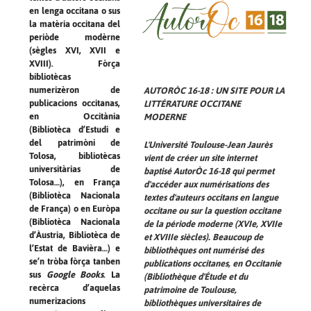
en lenga occitana o sus
la matèria occitana del
periòde modèrne
(sègles XVI, XVII e
XVIII). Fòrça
bibliotècas
numerizèron de
AUTORÒC 16-18 : UN SITE POUR LA
publicacions occitanas,
LITTÉRATURE OCCITANE
en Occitània
MODERNE
(Bibliotèca d’Estudi e
del patrimòni de
L'Université Toulouse-Jean Jaurès
Tolosa, bibliotècas
vient de créer un site internet
universitàrias de
baptisé AutorÒc 16-18 qui permet
Tolosa…), en França
d'accéder aux numérisations des
(Bibliotèca Nacionala
textes d'auteurs occitans en langue
de França) o en Euròpa
occitane ou sur la question occitane
(Bibliotèca Nacionala
de la période moderne (XVIe, XVIIe
d’Àustria, Bibliotèca de
et XVIIIe siècles). Beaucoup de
l’Estat de Bavièra…) e
bibliothèques ont numérisé des
se’n tròba fòrça tanben
publications occitanes, en Occitanie
sus
Google Books
. La
(Bibliothèque d'Étude et du
recèrca d’aquelas
patrimoine de Toulouse,
numerizacions
bibliothèques universitaires de