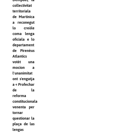
collectivitat
territoriala
de Martinica
a reconegut
lo creòle
coma lenga
oficiala e lo
departament
de Pirenèus
Atlantics
votèt una
mocion a
l'unanimitat
ont s'engatja
a « Profechar
de la
reforma
constitucionala
venenta per
tornar
questionar la
plaça de las
lengas