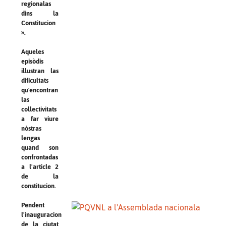
regionalas
dins la
Constitucion
».
Aqueles
episòdis
illustran las
dificultats
qu'encontran
las
collectivitats
a far viure
nòstras
lengas
quand son
confrontadas
a l'article 2
de la
constitucion.
Pendent
l'inauguracion
de la ciutat