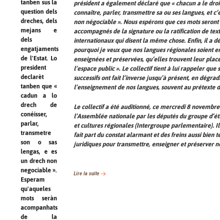
tanben sus la
président a également déclaré que « chacun a le droi
question dels
connaître, parler, transmettre sa ou ses langues, et c’e
dreches, dels
non négociable ». Nous espérons que ces mots seront
mejans e
accompagnés de la signature ou la ratification de tex
dels
internationaux qui disent la même chose. Enfin, il a dé
engatjaments
pourquoi je veux que nos langues régionales soient 
de l'Estat. Lo
enseignées et préservées, qu’elles trouvent leur plac
president
l’espace public ». Le collectif tient à lui rappeler que 
declarèt
successifs ont fait l’inverse jusqu’à présent, en dégra
tanben que «
l’enseignement de nos langues, souvent au prétexte de 
cadun a lo
drech de
Le collectif a été auditionné, ce mercredi 8 novembre
conéisser,
l’Assemblée nationale par les députés du groupe d’é
parlar,
et cultures régionales (Intergroupe parlementaire). Il
transmetre
fait part du constat alarmant et des freins aussi bien 
son o sas
juridiques pour transmettre, enseigner et préserver n
lengas, e es
un drech non
negociable ».
Lire la suite
Esperam
qu'aqueles
mots seràn
acompanhats
de la