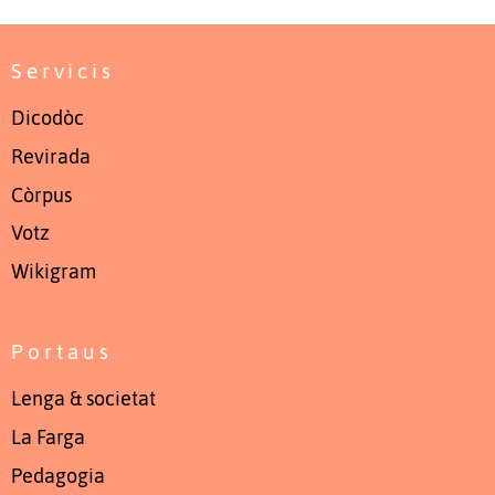
Servicis
Dicodòc
Revirada
Còrpus
Votz
Wikigram
Portaus
Lenga & societat
La Farga
Pedagogia