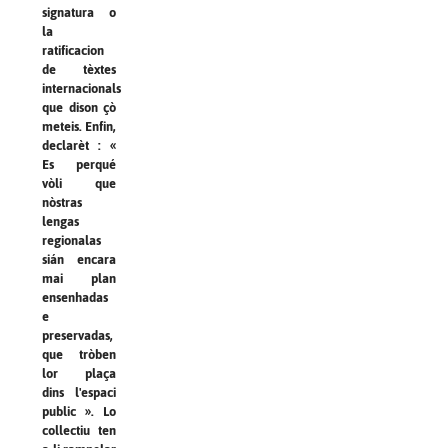
signatura o
la
ratificacion
de tèxtes
internacionals
que dison çò
meteis. Enfin,
declarèt : «
Es perqué
vòli que
nòstras
lengas
regionalas
sián encara
mai plan
ensenhadas
e
preservadas,
que tròben
lor plaça
dins l'espaci
public ». Lo
collectiu ten