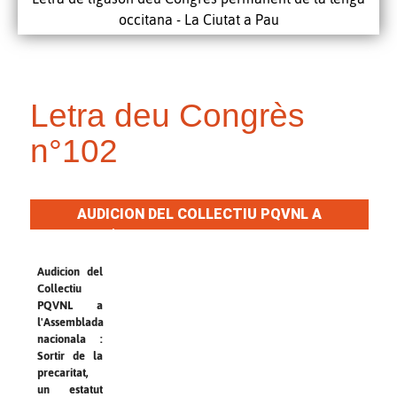
occitana - La Ciutat a Pau
Letra deu Congrès
n°102
AUDICION DEL COLLECTIU PQVNL A
L'ASSEMBLADA NACIONALA
Audicion del
Collectiu
PQVNL a
l'Assemblada
nacionala :
Sortir de la
precaritat,
un estatut