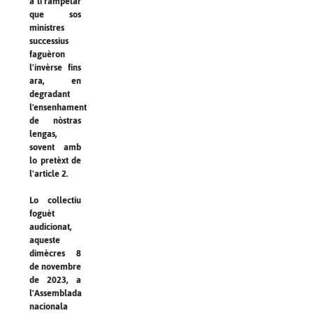
a li rampelar
que sos
ministres
successius
faguèron
l'invèrse fins
ara, en
degradant
l'ensenhament
de nòstras
lengas,
sovent amb
lo pretèxt de
l'article 2.
Lo collectiu
foguèt
audicionat,
aqueste
dimècres 8
de novembre
de 2023, a
l'Assemblada
nacionala