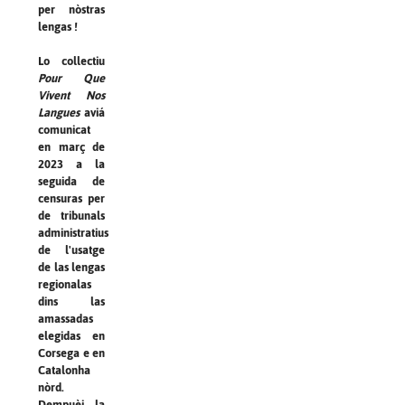
per nòstras
lengas !
Lo collectiu
Pour Que
Vivent Nos
Langues
aviá
comunicat
en març de
2023 a la
seguida de
censuras per
de tribunals
administratius
de l'usatge
de las lengas
regionalas
dins las
amassadas
elegidas en
Corsega e en
Catalonha
nòrd.
Dempuèi, la