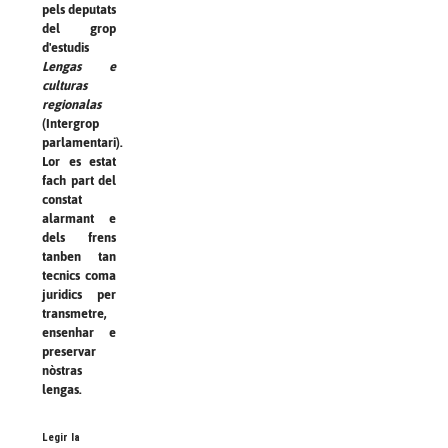
pels deputats
del grop
d'estudis
Lengas e
culturas
regionalas
(Intergrop
parlamentari).
Lor es estat
fach part del
constat
alarmant e
dels frens
tanben tan
tecnics coma
juridics per
transmetre,
ensenhar e
preservar
nòstras
lengas.
Legir la