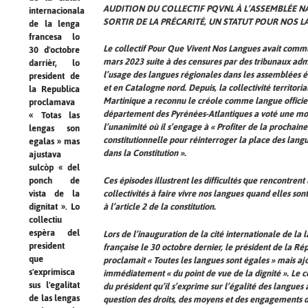
AUDITION DU COLLECTIF PQVNL À L’ASSEMBLÉE NA
internacionala
SORTIR DE LA PRÉCARITÉ, UN STATUT POUR NOS L
de la lenga
francesa lo
Le collectif Pour Que Vivent Nos Langues avait com
30 d'octobre
mars 2023 suite à des censures par des tribunaux admi
darrièr, lo
l’usage des langues régionales dans les assemblées é
president de
et en Catalogne nord. Depuis, la collectivité territoria
la Republica
Martinique a reconnu le créole comme langue officiel
proclamava
département des Pyrénées-Atlantiques a voté une mo
« Totas las
l’unanimité où il s’engage à « Profiter de la prochain
lengas son
constitutionnelle pour réinterroger la place des lang
egalas » mas
dans la Constitution ».
ajustava
sulcòp « del
ponch de
Ces épisodes illustrent les difficultés que rencontrent 
vista de la
collectivités à faire vivre nos langues quand elles son
dignitat ». Lo
à l’article 2 de la constitution.
collectiu
espèra del
Lors de l’inauguration de la cité internationale de la 
president
française le 30 octobre dernier, le président de la Ré
que
proclamait « Toutes les langues sont égales » mais ajo
s'exprimisca
immédiatement « du point de vue de la dignité ». Le co
sus l'egalitat
du président qu’il s’exprime sur l’égalité des langues a
de las lengas
question des droits, des moyens et des engagements de