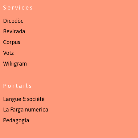
Services
Dicodòc
Revirada
Còrpus
Votz
Wikigram
Portails
Langue & société
La Farga numerica
Pedagogia