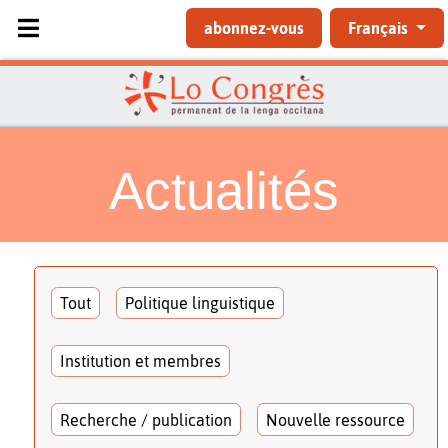
Sélectionnez votre langue
abonnez-vous
Français
Actualités
Tout
Politique linguistique
Institution et membres
Recherche / publication
Nouvelle ressource