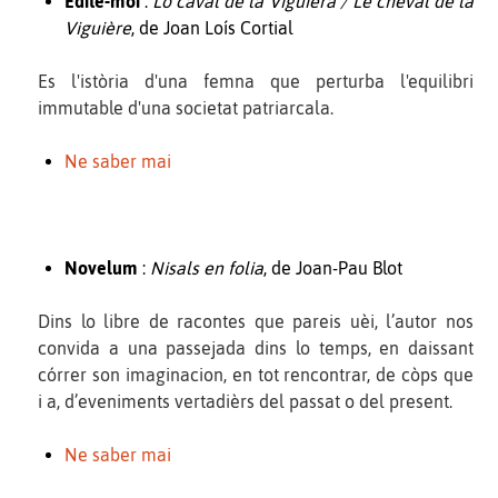
Édite-moi
:
Lo caval de la Viguièra / Le cheval de la
Viguière
, de Joan Loís Cortial
Es l'istòria d'una femna que perturba l'equilibri
immutable d'una societat patriarcala.
Ne saber mai
Novelum
:
Nisals en folia
, de Joan-Pau Blot
Dins lo libre de racontes que pareis uèi, l’autor nos
convida a una passejada dins lo temps, en daissant
córrer son imaginacion, en tot rencontrar, de còps que
i a, d’eveniments vertadièrs del passat o del present.
Ne saber mai