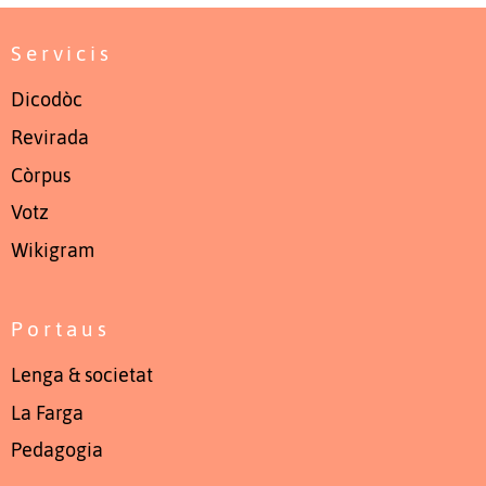
Servicis
Dicodòc
Revirada
Còrpus
Votz
Wikigram
Portaus
Lenga & societat
La Farga
Pedagogia