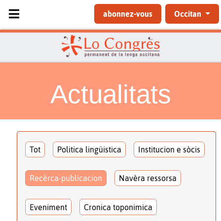
Sélectionnez votre langue
abonnez-vous
Occitan
Actualitats
Tot
Politica lingüistica
Institucion e sòcis
Recèrca-publicacion
Navèra ressorsa
Eveniment
Cronica toponimica