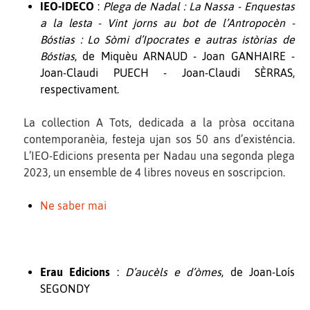
IEO-IDECO
:
Plega de Nadal : La Nassa - Enquestas
a la lesta - Vint jorns au bot de l’Antropocèn -
Bóstias : Lo Sòmi d’Ipocrates e autras istòrias de
Bóstias
, de Miquèu ARNAUD - Joan GANHAIRE -
Joan-Claudi PUECH - Joan-Claudi SÈRRAS,
respectivament.
La collection A Tots, dedicada a la pròsa occitana
contemporanèia, festeja ujan sos 50 ans d’existéncia.
L’IEO-Edicions presenta per Nadau una segonda plega
2023, un ensemble de 4 libres noveus en soscripcion.
Ne saber mai
Erau Edicions
:
D’aucèls e d’òmes
, de Joan-Loís
SEGONDY