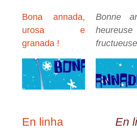
Bona annada,
Bonne an
urosa e
heureus
granada !
fructueuse
En linha
En l