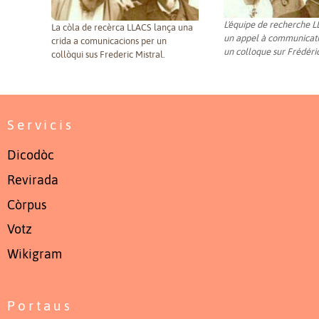
L'équipe de recherche 
La còla de recèrca LLACS lança una
un appel à communicati
crida a comunicacions per un
un colloque sur Frédéric
collòqui sus Frederic Mistral.
Servicis
Dicodòc
Revirada
Còrpus
Votz
Wikigram
Portaus