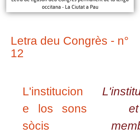
occitana - La Ciutat a Pau
Letra deu Congrès - n°
12
L'institucion
L'instit
e los sons
et
sòcis
memb