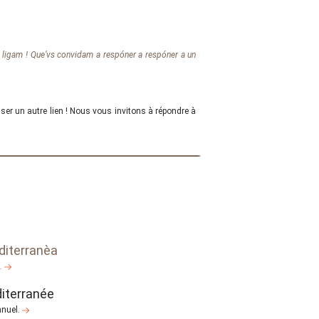
e ligam ! Que’vs convidam a respóner a respóner a un
ser un autre lien ! Nous vous invitons à répondre à
diterranèa
l.
diterranée
nnuel.