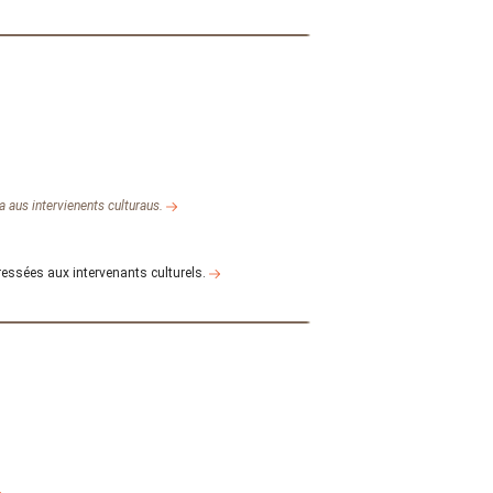
a aus intervienents culturaus.
ressées aux intervenants culturels.