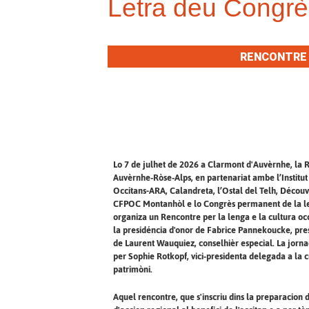
Letra deu Congrè
RENCONTRE 
Lo 7 de julhet de 2026 a Clarmont d'Auvèrnhe, la 
Auvèrnhe‑Ròse‑Alps, en partenariat ambe l’Institut 
Occitans-ARA, Calandreta, l’Ostal del Telh, Découv
CFPOC Montanhòl e lo Congrès permanent de la le
organiza un Rencontre per la lenga e la cultura occ
la presidéncia d'onor de Fabrice Pannekoucke, pre
de Laurent Wauquiez, conselhièr especial. La jorn
per Sophie Rotkopf, vici‑presidenta delegada a la c
patrimòni.
Aquel rencontre, que s'inscriu dins la preparacion 