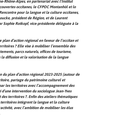
e‑Rhône‑Alpes, en partenariat avec l’Institut
écouvertes occitanes, le CFPOC Montanhòl et lo
encontre pour la langue et la culture occitanes,
oucke, président de Région, et de Laurent
ar Sophie Rotkopf, vice‑présidente déléguée à la
e plan d’action régional en faveur de l’occitan et
rritoires ? Elle vise à mobiliser l’ensemble des
ments, parcs naturels, offices de tourisme,
la diffusion et la valorisation de la langue
n du plan d’action régional 2023-2025 (autour de
rritoire, partage du patrimoine culturel et
 par les territoires avec l’accompagnement des
vi d’une intervention du sociologue Jean-Yves
es territoires ?. Enfin des ateliers thématiques
erritoires intègrent la langue et la culture
tivité, avec l’ambition de mobiliser les élus
.