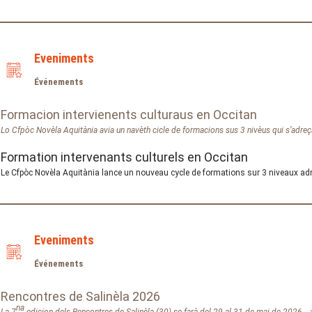
Eveniments
Événements
Formacion intervienents culturaus en Occitan
Lo Cfpòc Novèla Aquitània avia un navèth cicle de formacions sus 3 nivèus qui s’adreç
Formation intervenants culturels en Occitan
Le Cfpòc Novèla Aquitània lance un nouveau cycle de formations sur 3 niveaux ad
Eveniments
Événements
Rencontres de Salinèla 2026
na
La 7
edicion dels Rencontres de Salinèla (30) se farà del 29 al 31 de mai de 2026.