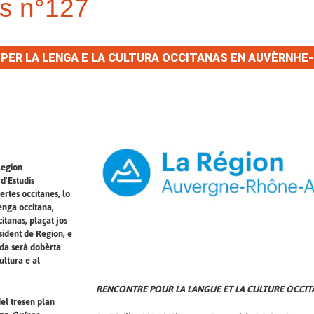
s n°127
PER LA LENGA E LA CULTURA OCCITANAS EN AUVÈRNHE
Region
d'Estudis
ertes occitanes, lo
nga occitana,
itanas, plaçat jos
sident de Region, e
ada serà dobèrta
ultura e al
RENCONTRE POUR LA LANGUE ET LA CULTURE OCCI
del tresen plan