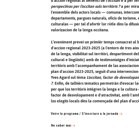
d'accion regional al benefici de l'occitan e a per 
perspectivas per l'occitan suls territòris ?
a per mira
l'ensemble dels actors locals — comunas, intercom
departaments, pargues naturals, oficis de torisme, 
culturalas — per tal d'afortir lor ròtle dins la difusi
valorizacion de la lenga occitana.
L’eveniment prevei un primièr temps consacrat al b
d'accion regional 2023-2025 (a l'entorn de tres aiss
de la lenga, visibilitat sul territòri, despartiment d
cultural e lingüistic) amb de testimoniatges d'inicia
territòris amb l'acompanhament de las associacions
plan d'accion 2023-2025, seguit d'una intervencion
Yves Agard sul tèma
L'occitan, factor de desvolopam
?
. Enfin, de talhièrs tematics permetràn d'evocar la
per que los territòris intègren la lenga e la cultur
factor de desvolopament e d'atractivitat, amb l'am
los elegits locals dins la començada del plan d'acc
Veire lo programa / S'inscriure a la jornada
Ne saber mai