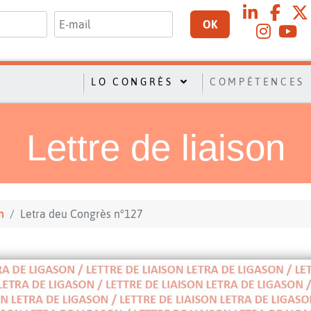
OK
LO CONGRÈS
COMPÉTENCES
Lettre de liaison
n
Letra deu Congrès n°127