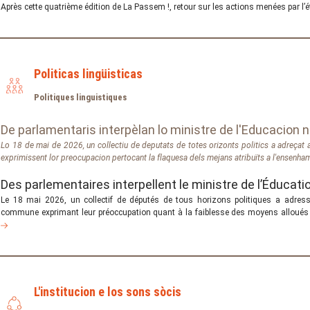
Après cette quatrième édition de La Passem !, retour sur les actions menées par l’
Politicas lingüisticas
Politiques linguistiques
De parlamentaris interpèlan lo ministre de l'Educacion 
Lo 18 de mai de 2026, un collectiu de deputats de totes orizonts politics a adreçat 
exprimissent lor preocupacion pertocant la flaquesa dels mejans atribuïts a l'ensenh
Des parlementaires interpellent le ministre de l’Éducati
Le 18 mai 2026, un collectif de députés de tous horizons politiques a adressé
commune exprimant leur préoccupation quant à la faiblesse des moyens alloués 
L'institucion e los sons sòcis