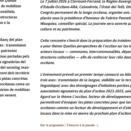
tèma
Quinas
Le 7 juillet 2026 à Clermont-Ferrand, la Région Auvergn
 de mobilizar
d’Estudis Occitans-ARA, Calandreta, l’Ostal del Telh, D
unalitats,
Congrès permanent de la lenga occitana, organise une R
estructuras
placée sous la présidence d’honneur de Fabrice Pannek
on e la
Wauquiez, conseiller spécial. La journée sera ouverte p
culture et au patrimoine.
ilanç del plan
Cette rencontre s’inscrit dans la préparation du troisièm
es : transmission
a pour thème Quelles perspectives de l’occitan sur les te
el patrimòni
acteurs locaux — communes, intercommunalités, départe
tivas portadas pels
structures culturelles — afin de renforcer leur rôle dans 
 signatàrias del
occitane.
 del sociològ Jean-
ent dels territòris
L’événement prévoit un premier temps consacré au bila
s pistas concrètas
trois axes : transmission de la langue, visibilité sur le te
a occitanas coma un
linguistique) avec des témoignages d’initiatives portées
bicion de mobilizar
associations signataires du plan d’action 2023-2025, sui
ion venent.
Agard sur le thème L’occitan, facteur de développement d
permettront d’évoquer les pistes concrètes pour que les t
occitanes comme un facteur de développement et d’attrac
locaux dans la mise en œuvre du prochain plan d’action
Voir le programme / S’inscrire à la journée