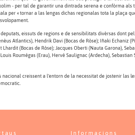
olim - per tal de garantir una dintrada serena e confòrma als
ala per « tornar a las lengas dichas regionalas tota la plaça que
desvolopament.
eputats, eissuts de regions e de sensibilitats divèrsas dont pel t
nèus Atlantics), Hendrik Davi (Bocas de Ròse); Iñaki Echaniz (P
ent Lhardit (Bocas de Ròse); Jacques Oberti (Nauta Garona), Se
n-Louis Roumégas (Erau), Hervé Saulignac (Ardecha), Sebastian 
 nacional creissent a l'entorn de la necessitat de jostenir las 
emocratic.
rtaus
Informacions