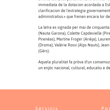
immediata de la dotacion acordada a Esk
clarificacion de l'estrategia governament
administratius » que frenan encara lor 
La letra es signada per mai de cinquanta d
(Nauta Garona), Colette Capdevielle (Pire
Pirenèas), Martine Froger (Arièja), Laur
(Droma), Valérie Rossi (Alps Nauts), Jea
(Gèrs).
Aquela pluralitat fa pròva d'un consensus
un enjòc nacional, cultural, educatiu e d
Servicis
Po