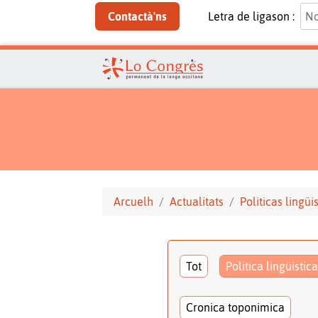
Contactà'ns
Letra de ligason :
Arcuelh
Actualitats
Politicas lingüi
Tot
Politica lingüistica
Cronica toponimica