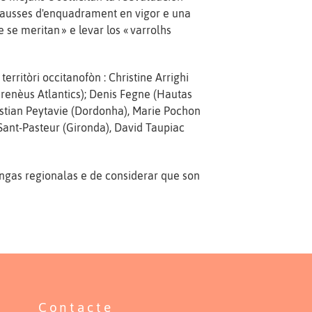
 tausses d'enquadrament en vigor e una
 se meritan » e levar los « varrolhs
erritòri occitanofòn : Christine Arrighi
irenèus Atlantics); Denis Fegne (Hautas
bastian Peytavie (Dordonha), Marie Pochon
Sant-Pasteur (Gironda), David Taupiac
lengas regionalas e de considerar que son
Contacte