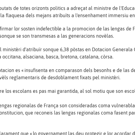
utats de totes orizonts politics a adreçat al ministre de l'Edu
la flaquesa dels mejans atribuïts a l'ensenhament immersiu en
 afirmar lor sosten indefectible a la promocion de las lengas de 
sonque se son transmesas a las generacions novèlas.
del ministèri d'atribuïr sonque 6,38 pòstas en Dotacion Generala 
occitana, alsaciana, basca, bretona, catalana, còrsa.
otacion es « insufisenta en comparason dels besonhs e de las 
ivèls reglamentaris de desdoblament fixats pel ministèri.
re los escolans es pas mai garantida, al sol motiu que son esco
 lengas regionalas de França son consideradas coma vulnera
Constitucion, que reconeis las lengas regionalas coma fasent pa
 clarament que « lo governament las deu protegir e lor acordar 