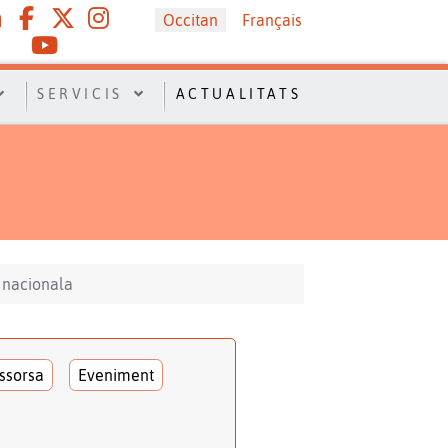
Sélectionnez votre langue
Occitan
Français
SERVICIS
ACTUALITATS
n nacionala
ssorsa
Eveniment