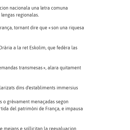
cacion nacionala una letra comuna
 lengas regionalas.
França, tornant dire que « son una riquesa
Orària a la ret Eskolim, que fedèra las
demandas transmesas », alara quitament
larizats dins d'establiments immersius
blas o grèvament menaçadas segon
rtida del patrimòni de França, e impausa
de mejans e sollicitan la reevaluacion