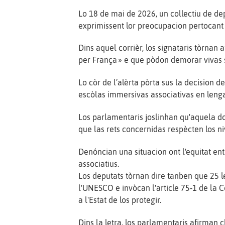
Lo 18 de mai de 2026, un collectiu de dep
exprimissent lor preocupacion pertocant 
Dins aquel corrièr, los signataris tòrnan
per França » e que pòdon demorar vivas 
Lo còr de l’alèrta pòrta sus la decision 
escòlas immersivas associativas en lenga 
Los parlamentaris joslinhan qu'aquela d
que las rets concernidas respècten los n
Denóncian una situacion ont l'equitat ent
associatius.
Los deputats tòrnan dire tanben que 25
l'UNESCO e invòcan l'article 75‑1 de la 
a l'Estat de los protegir.
Dins la letra, los parlamentaris afirman