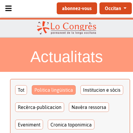
Sélectionnez votre langue
abonnez-vous
Occitan
Actualitats
Tot
Politica lingüistica
Institucion e sòcis
Recèrca-publicacion
Navèra ressorsa
Eveniment
Cronica toponimica