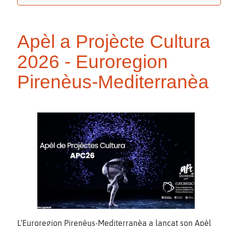
Apèl a Projècte Cultura
2026 - Euroregion
Pirenèus-Mediterranèa
L'Euroregion Pirenèus-Mediterranèa a lançat son Apèl