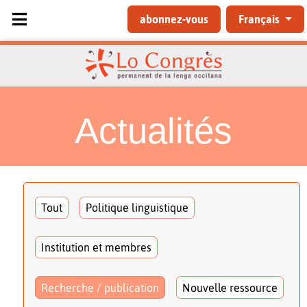
Sélectionnez votre langue
abonnez-vous
Français
Actualités
Tout
Politique linguistique
Institution et membres
Recherche / publication
Nouvelle ressource