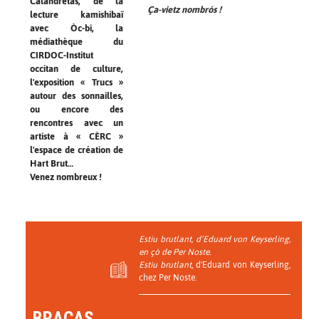
Calandretas, de la
Ça-vietz nombrós !
lecture kamishibaï
avec Òc-bi, la
médiathèque du
CIRDOC-Institut
occitan de culture,
l'exposition « Trucs »
autour des sonnailles,
ou encore des
rencontres avec un
artiste à « CÈRC »
l'espace de création de
Hart Brut…
Venez nombreux !
Estiu brutlant, d’Eduard von Keyserling,
en çò de Per Noste.
Estiu brutlant
, d'Eduard von Keyserling,
chez Per Noste.
BRACAS