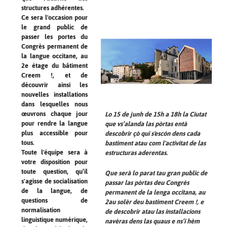
structures adhérentes.
Ce sera l'occasion pour
le grand public de
passer les portes du
Congrès permanent de
la langue occitane, au
2e étage du bâtiment
Creem !, et de
découvrir ainsi les
nouvelles installations
dans lesquelles nous
œuvrons chaque jour
Lo 15 de junh de 15h a 18h la Ciutat
pour rendre la langue
que vs’alanda las pòrtas entà
plus accessible pour
descobrir çò qui s'escón dens cada
tous.
bastiment atau com l'activitat de las
Toute l'équipe sera à
estructuras aderentas.
votre disposition pour
toute question, qu’il
Que serà lo parat tau gran public de
s'agisse de socialisation
passar las pòrtas deu Congrès
de la langue, de
permanent de la lenga occitana, au
questions de
2au solèr deu bastiment Creem !, e
normalisation
de descobrir atau las installacions
linguistique numérique,
navèras dens las quaus e ns’i hèm