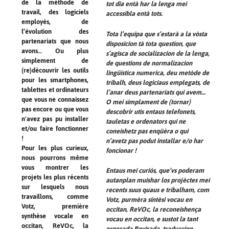
de la méthode de
tot dia entà har la lenga mei
travail, des logiciels
accessibla entà tots.
employés, de
l’évolution des
Tota l’equipa que s’estarà a la vòsta
partenariats que nous
disposicion tà tota question, que
avons… Ou plus
s’agisca de socializacion de la lenga,
simplement de
de questions de normalizacion
(re)découvrir les outils
lingüistica numerica, deu metòde de
pour les smartphones,
tribalh, deus logiciaus emplegats, de
tablettes et ordinateurs
l’anar deus partenariats qui avem…
que vous ne connaissez
O mei simplament de (tornar)
pas encore ou que vous
descobrir utís entaus telefonets,
n'avez pas pu installer
tauletas e ordenators qui ne
et/ou faire fonctionner
coneishetz pas enqüèra o qui
!
n’avetz pas podut installar e/o har
Pour les plus curieux,
foncionar !
nous pourrons même
vous montrer les
Entaus mei curiós, que’vs poderam
projets les plus récents
autanplan muishar los projèctes mei
sur lesquels nous
recents suus quaus e tribalham, com
travaillons, comme
Votz, purmèra sintèsi vocau en
Votz, première
occitan, ReVOc, la reconeishença
synthèse vocale en
vocau en occitan, e sustot la tant
occitan, ReVOc, la
esperada Revirada, traduccion