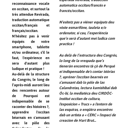
reconnaissance vocale
automatica occitan/francés e
en occitan, et surtout la
francés/occitan.
très attendue Revirada,
traduction automatique
N’esitetz pas a viéner equipats deu
occitan/français et
vòste esmartfòne, tauleta e/o
français/occitan.
ordenator, si cau, l’experiéncia
N'hésitez pas à venir
que’n serà d’autant mei ludica com
équipés de votre
practica !
smartphone, tablette
et/ou ordinateur, s’il le
Au delà de l’estructura deu Congrès,
faut, l'expérience en
lo long de la vrespada que’s
sera d'autant plus
tieneràn encontres tà çò de Perqué
ludique et pratique !
ei indispensable de's contar istòrias
Au-delà de la structure
?, apréner l'occitan bearnés en
du Congrès, le long de
s’amusant dab lo pòle de las
l’après-midi auront lieu
Calandretas, lectura kamishibaï dab
des rencontres autour
Òc-bi, la mediatèca deu CIRDÒC-
de Pourquoi est
Institut occitan de cultura,
indispensable de se
l'exposicion « Trucs » a l'entorn de
raconter des histoires ?,
las esquiras, o enqüèra encontres
apprendre l'occitan
dab un artista a « CÈRC » l'espaci de
béarnais en s'amusant
creacion de Hart Brut…
avec le pôle des