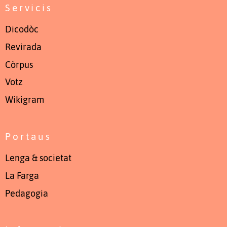
Servicis
Dicodòc
Revirada
Còrpus
Votz
Wikigram
Portaus
Lenga & societat
La Farga
Pedagogia