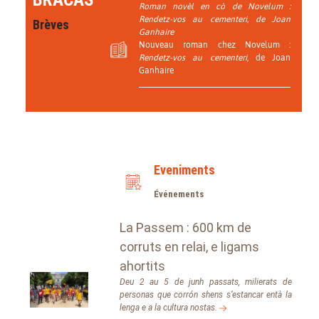
Roman novèl en cò de Novelum :
Rendetz-vos au cementeri, de Joan
Brèves
Ganhaire
Nouveau roman chez Novelum :
Rendetz-vos au cementeri
, de Joan
Ganhaire
Eveniments
Événements
La Passem : 600 km de
corruts en relai, e ligams
ahortits
Deu 2 au 5 de junh passats, milierats de
personas que corrón shens s’estancar entà la
lenga e a la cultura nostas.