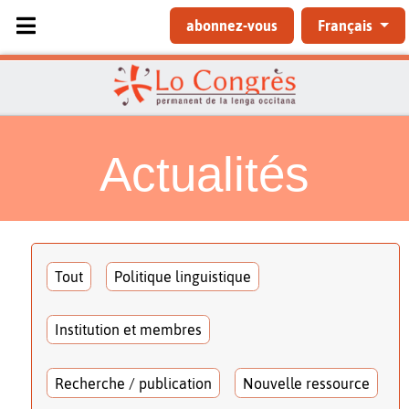
Sélectionnez votre langue
abonnez-vous
Français
Actualités
Tout
Politique linguistique
Institution et membres
Recherche / publication
Nouvelle ressource