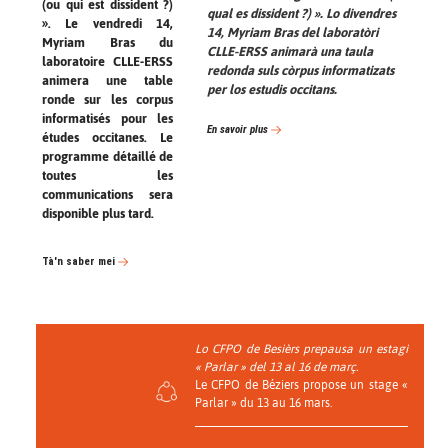
(ou qui est dissident ?)
qual es dissident ?) ». Lo divendres
». Le vendredi 14,
14, Myriam Bras del laboratòri
Myriam Bras du
CLLE-ERSS animarà una taula
laboratoire CLLE-ERSS
redonda suls còrpus informatizats
animera une table
per los estudis occitans.
ronde sur les corpus
informatisés pour les
En savoir plus
études occitanes. Le
programme détaillé de
toutes les
communications sera
disponible plus tard.
Tà'n saber mei
Lo CFPO de Besièrs prepausa un estagi
« Parlar » del 13 al 16 de març.
Le CFPO de Béziers propose un stage «
Parlar » du 13 au 16 mars.