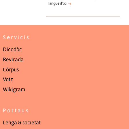
langue d'oc.
Servicis
Dicodòc
Revirada
Còrpus
Votz
Wikigram
Portaus
Lenga & societat