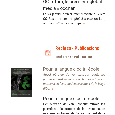
ÒC futura, le premier « global
media » occitan
Le 24 janvier dernier était présenté à Billère
ÒC futura,
le premier
global media
occitan,
auquel
Lo Congrès
participe.
Recèrca - Publicacions
Recherche - Publications
Pour la langue d'oc à l'école
Aquel obratge de Yan Lespoux conta las
primièras realizacions de la reivindicacion
modèrna en favor de l’ensenhament de la lenga
d’Òc.
Pour la langue d'oc à l'école
Cet ouvrage de Yan Lespoux retrace les
premières réalisations de la revendication
moderne en faveur de l'enseignement de la