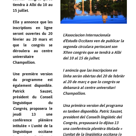
tiendra à Albi du 10 au
15 juillet.
Elle y annonce que les
inscriptions en ligne
seront ouvertes du 20
L'Associacion Internacionala
février au 20 mars et
d'Estudis Occitans ven de publicar la
que le congrès se
segonda circulara pertocant son
déroulera au centre
XIIen congrès que se tendrà a Albi
universitaire
del 10 al 15 de julhet.
Champollion.
I anóncia que las inscripcions en
Une première version
linha seràn obèrtas del 20 de febrièr
du programme est
al 20 de març e que lo congrès se
également disponible.
debanarà al centre universitari
Patrick Sauzet,
Champollion.
président du Conseil
linguistique du
Una primièra version del programa
Congrès
, proposera le
es tanben disponibla. Patric Sauzet,
jeudi 13 une
president del Conselh lingüistic del
conférence plénière
Congrès, prepausarà lo dijòus 13
intitulée « L'unité de la
una conferéncia plenièra titolada «
linguistique occitane
L'unitat de la lingüistica occitana (o