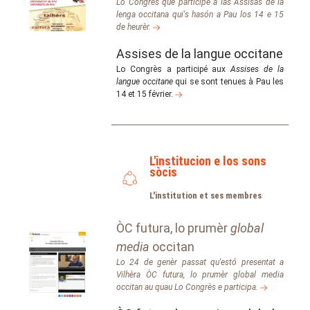
Lo Congrès que participè a las Assisas de la
lenga occitana qui's hasón a Pau los 14 e 15
de heurèr.
Assises de la langue occitane
Lo Congrès a participé aux
Assises de la
langue occitane
qui se sont tenues à Pau les
14 et 15 février.
L'institucion e los sons
sòcis
L'institution et ses membres
ÒC futura, lo prumèr
global
media
occitan
Lo 24 de genèr passat qu'estó presentat a
Vilhèra ÒC futura, lo prumèr global media
occitan au quau Lo Congrès e participa.