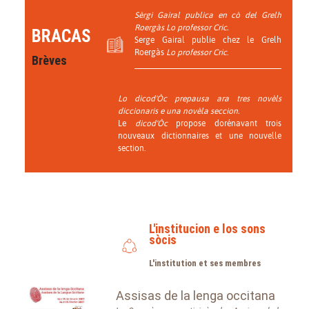
Sèrgi Gairal publica en cò del Grelh
Roergàs Lo professor Cric.
BRACAS
Serge Gairal publie chez le Grelh
Roergàs
Lo professor Cric
.
Brèves
Lo dicod'Òc prepausa ara tres novèls
diccionaris e una novèla seccion.
Le
dicod'Òc
propose dorénavant trois
nouveaux dictionnaires et une nouvelle
section.
L'institucion e los sons
sòcis
L'institution et ses membres
Assisas de la lenga occitana