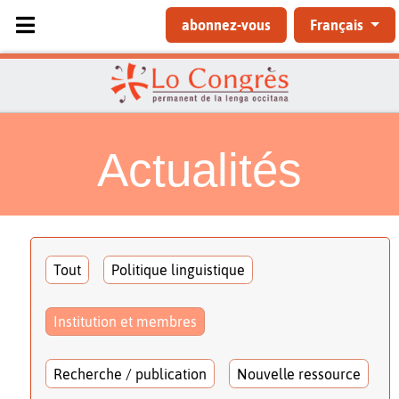
Sélectionnez votre langue
abonnez-vous
Français
Actualités
Tout
Politique linguistique
Institution et membres
Recherche / publication
Nouvelle ressource