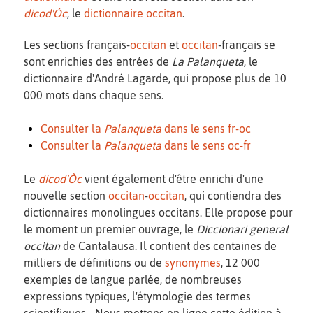
dicod'Òc
, le
dictionnaire occitan
.
Les sections français-
occitan
et
occitan
-français se
sont enrichies des entrées de
La Palanqueta
, le
dictionnaire d'André Lagarde, qui propose plus de 10
000 mots dans chaque sens.
Consulter la
Palanqueta
dans le sens fr-oc
Consulter la
Palanqueta
dans le sens oc-fr
Le
dicod'Òc
vient également d'être enrichi d'une
nouvelle section
occitan
-
occitan
, qui contiendra des
dictionnaires monolingues occitans. Elle propose pour
le moment un premier ouvrage, le
Diccionari general
occitan
de Cantalausa. Il contient des centaines de
milliers de définitions ou de
synonymes
, 12 000
exemples de langue parlée, de nombreuses
expressions typiques, l'étymologie des termes
scientifiques... Nous mettons en ligne cette édition à