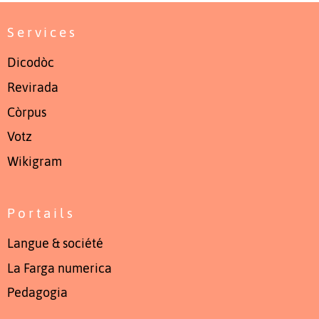
Services
Dicodòc
Revirada
Còrpus
Votz
Wikigram
Portails
Langue & société
La Farga numerica
Pedagogia