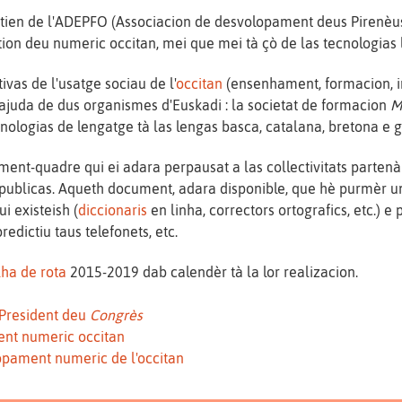
ostien de l'ADEPFO (Associacion de desvolopament deus Pirenèus
ion deu numeric occitan, mei que mei tà çò de las tecnologias 
vas de l'usatge sociau de l'
occitan
(ensenhament, formacion, in
ajuda de dus organismes d'Euskadi : la societat de formacion
M
nologias de lengatge tà las lengas basca, catalana, bretona e g
ment-quadre qui ei adara perpausat a las collectivitats partenàr
publicas. Aqueth document, adara disponible, que hè purmèr un
i existeish (
diccionaris
en linha, correctors ortografics, etc.) e
redictiu taus telefonets, etc.
ha de rota
2015-2019 dab calendèr tà la lor realizacion.
 President deu
Congrès
ent numeric occitan
pament numeric de l'occitan