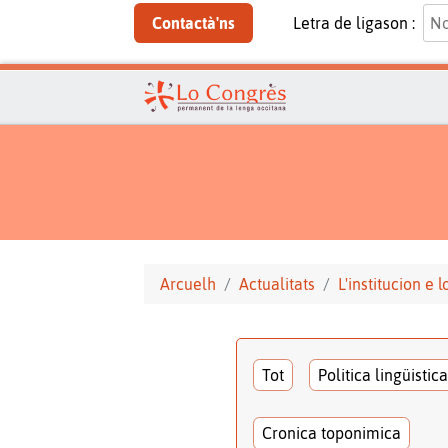
Contactà'ns
Letra de ligason :
Arcuelh
Actualitats
L'institucion e 
Tot
Politica lingüistica
Cronica toponimica