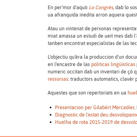
En per'mor d'aquò
Lo Congrès
, dab lo s
ua afranquida inedita arron aquera quest
Atau un vintenat de personas representati
miat amassa un estudi de ueit mes dab l'
tanben encontrat especialistas de las tec
L'objectiu qu'èra la produccion d'un docu
en l'encastre de las
politicas lingüisticas
numeric occitan dab un inventari de çò qu
ressorsas
: traductors automatics, clavèr p
Aquestes que son repertoriats en ua
huel
Presentacion per Gilabèrt Mercadier,
Diagnostic de l'estat deu desvolopam
Huelha de rota 2015-2019 de desvolo