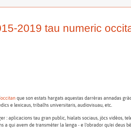
015-2019 tau numeric occit
’
occitan
que son estats hargats aquestas darrèras annadas gràcia
ics e lexicaus, tribalhs universitaris, audiovisuau, etc.
 : aplicacions tau gran public, hialats sociaus, jòcs vidèos, tel
s a qui avem de transméter la lenga - e l'obrador qu'ei deus bè