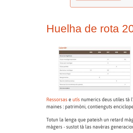
Huelha de rota 2
Ressorsas
e
utís
numerics deus utiles tà l
maines : patrimòni, contienguts encicloped
Totun la lenga que pateish un retard màger
màgers - sustot tà las navèras generacion