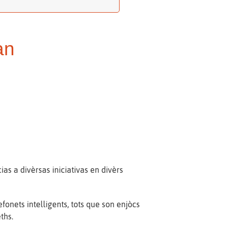
an
s a divèrsas iniciativas en divèrs
efonets intelligents, tots que son enjòcs
ths.