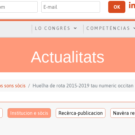
OK
LO CONGRÈS
COMPETÉNCIAS
Actualitats
los sons sòcis
Huelha de rota 2015-2019 tau numeric occitan
Institucion e sòcis
Recèrca-publicacion
Navèra re