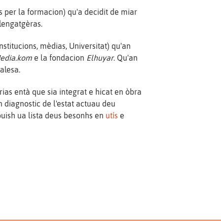
 per la formacion) qu'a decidit de miar
lengatgèras.
stitucions, mèdias, Universitat) qu'an
edia.kom
e la fondacion
Elhuyar
. Qu'an
alesa.
ias entà que sia integrat e hicat en òbra
 diagnostic de l'estat actuau deu
 puish ua lista deus besonhs en
utís
e