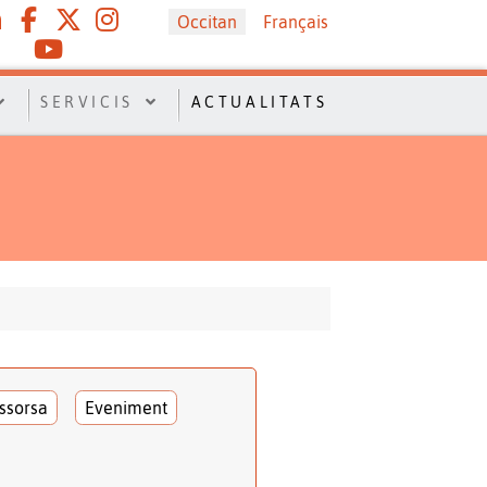
Sélectionnez votre langue
Occitan
Français
SERVICIS
ACTUALITATS
ssorsa
Eveniment