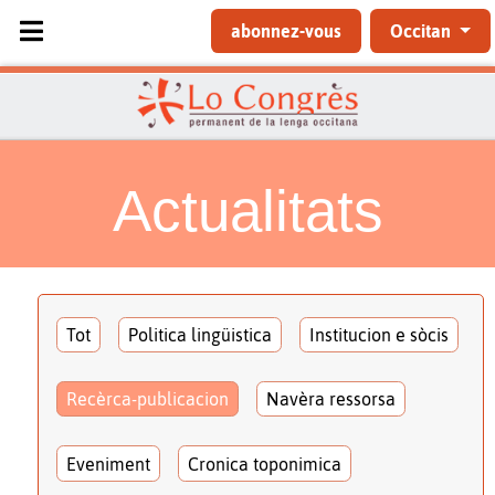
Sélectionnez votre langue
abonnez-vous
Occitan
Actualitats
Tot
Politica lingüistica
Institucion e sòcis
Recèrca-publicacion
Navèra ressorsa
Eveniment
Cronica toponimica