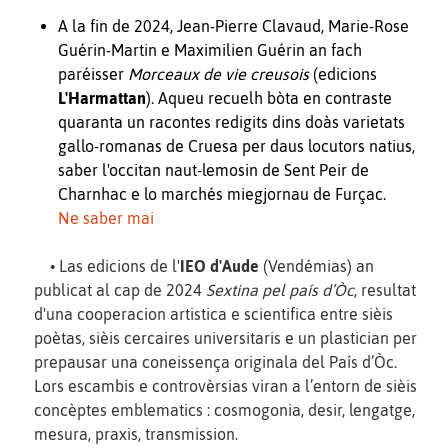
A la fin de 2024, Jean-Pierre Clavaud, Marie-Rose
Guérin-Martin e Maximilien Guérin an fach
paréisser
Morceaux de vie creusois
(edicions
L'Harmattan
). Aqueu recuelh bòta en contraste
quaranta un racontes redigits dins doàs varietats
gallo-romanas de Cruesa per daus locutors natius,
saber l'occitan naut-lemosin de Sent Peir de
Charnhac e lo marchés miegjornau de Furçac.
Ne saber mai
• Las edicions de l'
IEO d'Aude
(Vendémias) an
publicat al cap de 2024
Sextina pel país d’Òc
, resultat
d'una cooperacion artistica e scientifica entre sièis
poètas, sièis cercaires universitaris e un plastician per
prepausar una coneissença originala del País d’Òc.
Lors escambis e controvèrsias viran a l’entorn de sièis
concèptes emblematics : cosmogonia, desir, lengatge,
mesura, praxis, transmission.