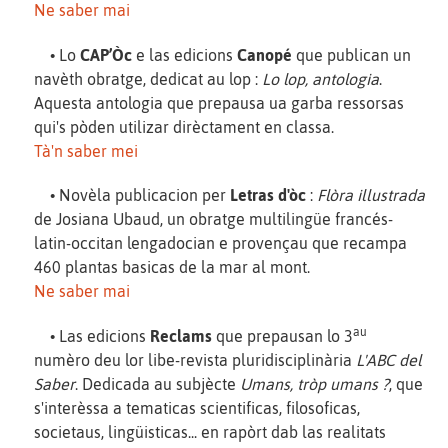
Ne saber mai
• Lo
CAP’Òc
e las edicions
Canopé
que publican un
navèth obratge, dedicat au lop :
Lo lop, antologia
.
Aquesta antologia que prepausa ua garba ressorsas
qui's pòden utilizar dirèctament en classa.
Tà'n saber mei
• Novèla publicacion per
Letras d'òc
:
Flòra illustrada
de Josiana Ubaud, un obratge multilingüe francés-
latin-occitan lengadocian e provençau que recampa
460 plantas basicas de la mar al mont.
Ne saber mai
au
• Las edicions
Reclams
que prepausan lo 3
numèro deu lor libe-revista pluridisciplinària
L'ABC del
Saber
. Dedicada au subjècte
Umans, tròp umans ?
, que
s'interèssa a tematicas scientificas, filosoficas,
societaus, lingüisticas... en rapòrt dab las realitats