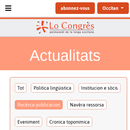
Sélectionnez votre langue
abonnez-vous
Occitan
Actualitats
Tot
Politica lingüistica
Institucion e sòcis
Recèrca-publicacion
Navèra ressorsa
Eveniment
Cronica toponimica