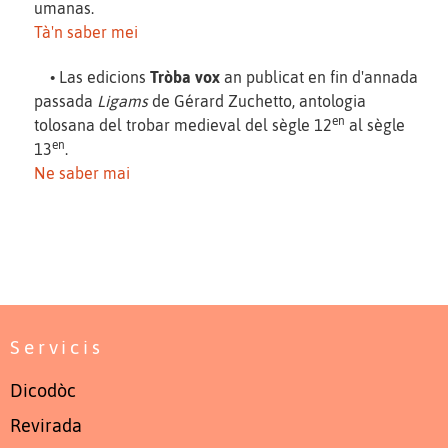
umanas.
Tà'n saber mei
• Las edicions
Tròba vox
an publicat en fin d'annada
passada
Ligams
de Gérard Zuchetto, antologia
en
tolosana del trobar medieval del sègle 12
al sègle
en
13
.
Ne saber mai
Servicis
Dicodòc
Revirada