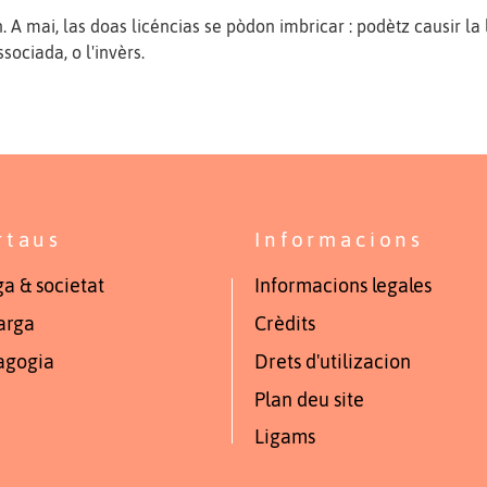
. A mai, las doas licéncias se pòdon imbricar : podètz causir la 
sociada, o l'invèrs.
rtaus
Informacions
a & societat
Informacions legales
arga
Crèdits
agogia
Drets d'utilizacion
Plan deu site
Ligams