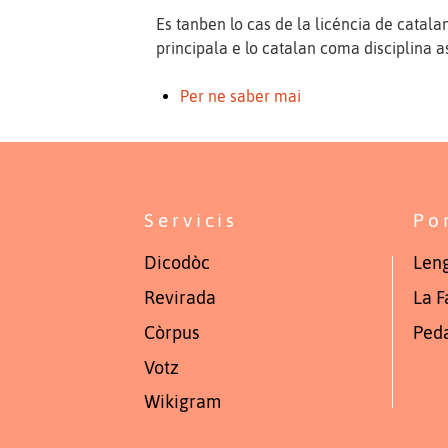
Es tanben lo cas de la licéncia de catalan
principala e lo catalan coma disciplina as
Per ne saber mai
Servicis
Po
Dicodòc
Leng
Revirada
La F
Còrpus
Ped
Votz
Wikigram