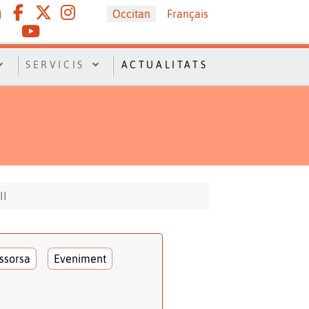
Sélectionnez votre langue
Occitan
Français
SERVICIS
ACTUALITATS
II
ssorsa
Eveniment