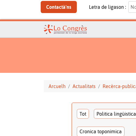
Contactà'ns
Letra de ligason :
Arcuelh
Actualitats
Recèrca-public
Tot
Politica lingüistica
Cronica toponimica