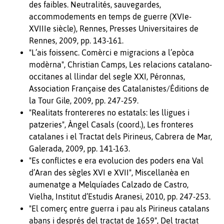
des faibles. Neutralités, sauvegardes,
accommodements en temps de guerre (XVIe-
XVIIIe siècle), Rennes, Presses Universitaires de
Rennes, 2009, pp. 143-161.
"L’ais foissenc. Comèrci e migracions a l’epòca
modèrna", Christian Camps, Les relacions catalano-
occitanes al llindar del segle XXI, Péronnas,
Association Française des Catalanistes/Éditions de
la Tour Gile, 2009, pp. 247-259.
"Realitats frontereres no estatals: les lligues i
patzeries", Àngel Casals (coord.), Les fronteres
catalanes i el Tractat dels Pirineus, Cabrera de Mar,
Galerada, 2009, pp. 141-163.
"Es conflictes e era evolucion des poders ena Val
d’Aran des sègles XVI e XVII", Miscellanèa en
aumenatge a Melquíades Calzado de Castro,
Vielha, Institut d’Estudis Aranesi, 2010, pp. 247-253.
"El comerç entre guerra i pau als Pirineus catalans
abans i després del tractat de 1659", Del tractat