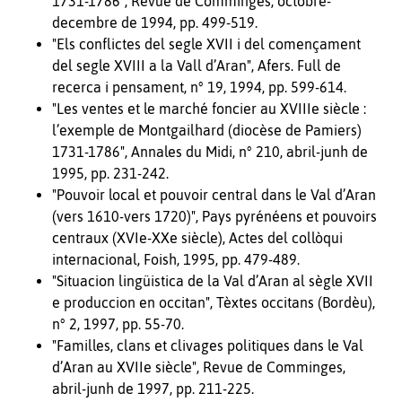
1731-1786", Revue de Comminges, octobre-
decembre de 1994, pp. 499-519.
"Els conflictes del segle XVII i del començament
del segle XVIII a la Vall d’Aran", Afers. Full de
recerca i pensament, n° 19, 1994, pp. 599-614.
"Les ventes et le marché foncier au XVIIIe siècle :
l’exemple de Montgailhard (diocèse de Pamiers)
1731-1786", Annales du Midi, n° 210, abril-junh de
1995, pp. 231-242.
"Pouvoir local et pouvoir central dans le Val d’Aran
(vers 1610-vers 1720)", Pays pyrénéens et pouvoirs
centraux (XVIe-XXe siècle), Actes del collòqui
internacional, Foish, 1995, pp. 479-489.
"Situacion lingüistica de la Val d’Aran al sègle XVII
e produccion en occitan", Tèxtes occitans (Bordèu),
n° 2, 1997, pp. 55-70.
"Familles, clans et clivages politiques dans le Val
d’Aran au XVIIe siècle", Revue de Comminges,
abril-junh de 1997, pp. 211-225.