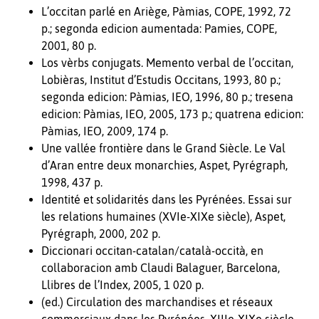
L’occitan parlé en Ariège, Pàmias, COPE, 1992, 72
p.; segonda edicion aumentada: Pamies, COPE,
2001, 80 p.
Los vèrbs conjugats. Memento verbal de l’occitan,
Lobièras, Institut d’Estudis Occitans, 1993, 80 p.;
segonda edicion: Pàmias, IEO, 1996, 80 p.; tresena
edicion: Pàmias, IEO, 2005, 173 p.; quatrena edicion:
Pàmias, IEO, 2009, 174 p.
Une vallée frontière dans le Grand Siècle. Le Val
d’Aran entre deux monarchies, Aspet, Pyrégraph,
1998, 437 p.
Identité et solidarités dans les Pyrénées. Essai sur
les relations humaines (XVIe-XIXe siècle), Aspet,
Pyrégraph, 2000, 202 p.
Diccionari occitan-catalan/català-occità, en
collaboracion amb Claudi Balaguer, Barcelona,
Llibres de l’Index, 2005, 1 020 p.
(ed.) Circulation des marchandises et réseaux
commerciaux dans les Pyrénées, XIIIe-XIXe siècle,