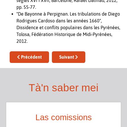
segles XVI i XVII, Barcelone, Rafael Dalmau, 2012,
pp. 55-77.
"De Bayonne à Perpignan. Les tribulations de Diego
Rodrigues Cardoso dans les années 1660",
Dissidence et conflits populaires dans les Pyrénées,
Tolosa, Fédération Historique de Midi-Pyrénées,
2012.
Article précédent : Nicolau REI BÈTHVÉDER
Article suivant : Rosella PELLERI
Précédent
Suivant
Tà'n saber mei
Las comissions