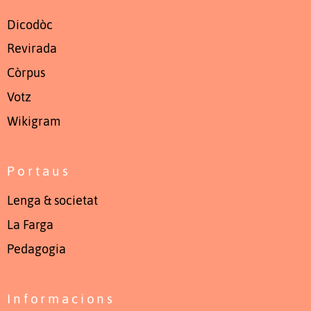
Dicodòc
Revirada
Còrpus
Votz
Wikigram
Portaus
Lenga & societat
La Farga
Pedagogia
Informacions