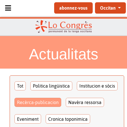
Sélectionnez votre langue
abonnez-vous
Occitan
Actualitats
Tot
Politica lingüistica
Institucion e sòcis
Recèrca-publicacion
Navèra ressorsa
Eveniment
Cronica toponimica