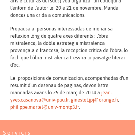
arts e culturas dei suds) vòu organizar un collòqui a
l'entorn de l'autor lei 20 e 21 de novembre. Manda
doncas una crida a comunicacions.
Prepausa ai personas interessadas de menar sa
reflexion lòng de quatre axes diferents : l'òbra
mistralenca, la dobla estrategia mistralenca
provençala e francesa, la recepcion critica de l'òbra, lo
fach que l'òbra mistralenca tresvira lo païsatge literari
d'òc.
Lei proposicions de comunicacion, acompanhadas d'un
resumit d'un desenau de paginas, devon èstre
mandadas avans lo 25 de març de 2014 a
jean-
yves.casanova@univ-pau.fr
,
ginestet.jpj@orange.fr
,
philippe.martel@univ-montp3.fr
.
Servicis